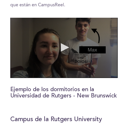
que están en CampusReel.
0
seconds
of
Ejemplo de los dormitorios en la
0
Universidad de Rutgers - New Brunswick
seconds
Campus de la Rutgers University