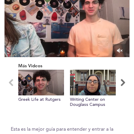
0
of
Más Videos
1
minute,
39
seconds
Greek Life at Rutgers
Writing Center on
Max's
Douglass Campus
Esta es la mejor guía para entender y entrar a la