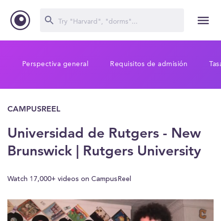
Perspectiva general
Requisitos de admisión
Tas
CAMPUSREEL
Universidad de Rutgers - New
Brunswick | Rutgers University
Watch 17,000+ videos on CampusReel