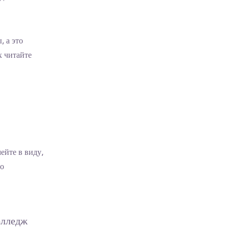
, а это
х читайте
ейте в виду,
то
олледж