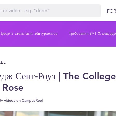
FOR
Процент зачисления абитуриентов
Требования SAT (Стэнфордс
EL
дж Сент-Роуз | The College
t Rose
0+ videos on CampusReel