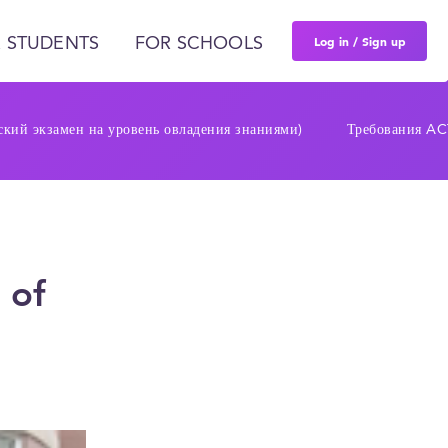
Log in / Sign up
 STUDENTS
FOR SCHOOLS
кий экзамен на уровень овладения знаниями)
Требования AC
 of