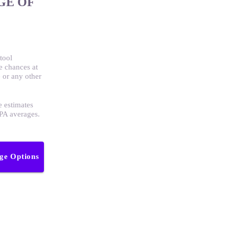
GE OF
tool
e chances at
 or any other
e estimates
GPA averages.
ege Options