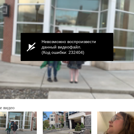
Невозможно воспроизвести
данный видеофайл.
(Код ошибки: 232404)
е видео
ume