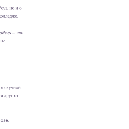
оуз, но и о
колледже.
Reel – это
ть:
ся скучной
я друг от
Rose.