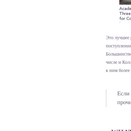
Acade
Three
for C
Inter
Это лучшее 
поступления
Большинство
числе и Кол
к ним более
Если 
прочи