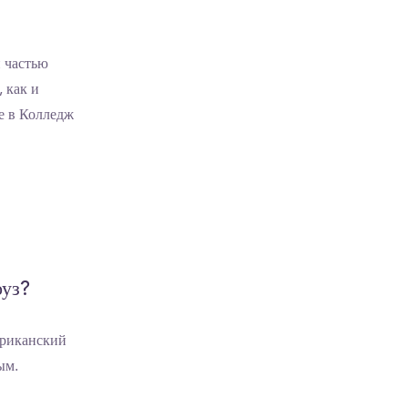
й частью
 как и
ие в Колледж
оуз?
ериканский
ым.