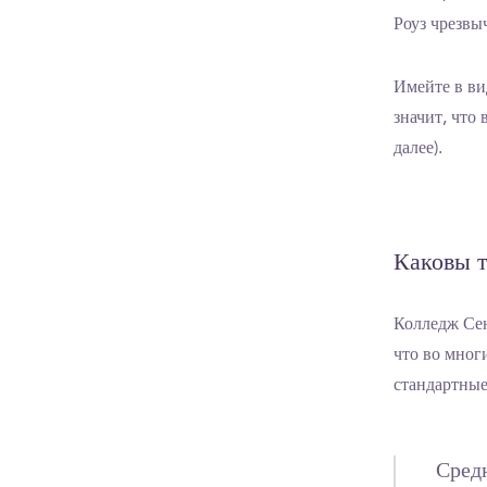
Роуз чрезвы
Имейте в ви
значит, что
далее).
Каковы т
Колледж Сен
что во мног
стандартные
Сред