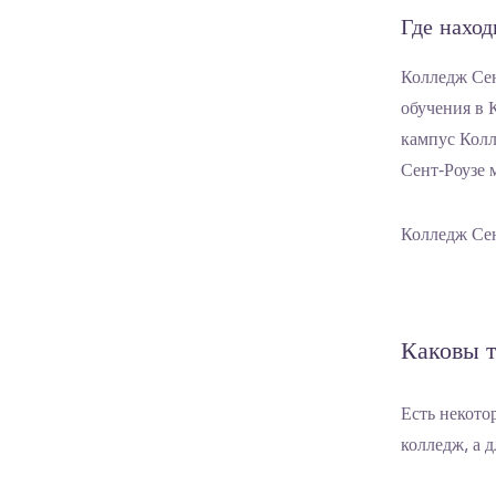
Где нахо
Колледж Сен
обучения в 
кампус Колл
Сент-Роузе 
Колледж Сен
Каковы т
Есть некото
колледж, а 