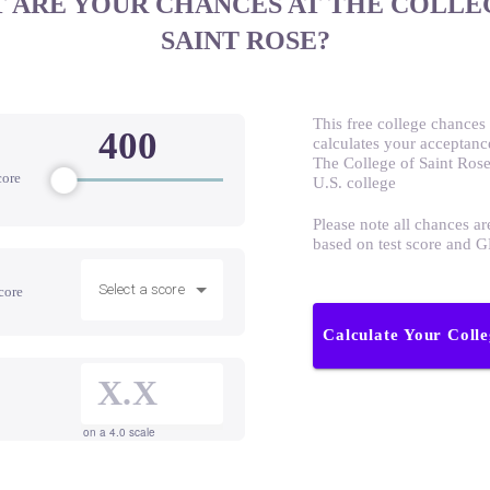
 ARE YOUR CHANCES AT THE COLLE
SAINT ROSE?
This free college chances 
calculates your acceptanc
The College of Saint Rose
core
U.S. college
Please note all chances ar
based on test score and 
Select a score
core
Calculate Your Coll
on a 4.0 scale