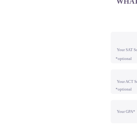
WHAT
Your SAT S
*optional
Your ACT S
*optional
Your GPA*