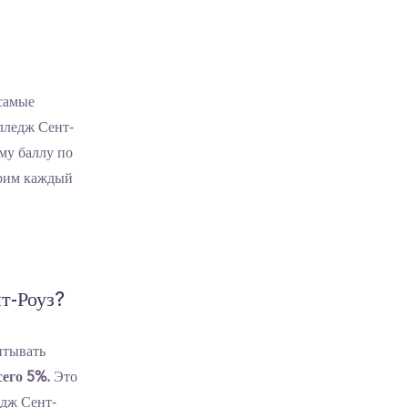
 самые
лледж Сент-
му баллу по
трим каждый
т-Роуз?
итывать
сего 5%.
Это
едж Сент-