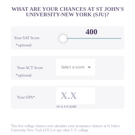
WHAT ARE YOUR CHANCES AT ST JOHN'S
UNIVERSITY-NEW YORK (SJU)?
Your SAT Score
*optional
Select a score
Your ACT Score
*optional
Your GPA*
on a 4.0 scale
This free college chances tool calculates your acceptance chances at St John's
University-New York (SJU) or any other U.S. college