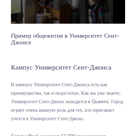
0
seconds
of
Пример общежития в Университет Сент-
5
Джонсе
minutes,
13
seconds
Кампус Университет Сент-Джонса
В кампусе Университет Сент-Джонса есть как
преимущества, так и недостатки. Как вы уже знаете,
Университет Сент-Джонс находится в Queens. Город
играет очень важную роль для тех, кто приезжает
учится в Университет Сент-Джонс.