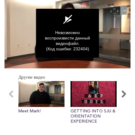
Невозможно
воспроизвести данный
видеофайл.
(Код ошибки: 232404)
0
seconds
Другие видео
of
0
seconds
Meet Mark!
GETTING INTO SJU &
Ryan t
ORIENTATION
EXPERIENCE