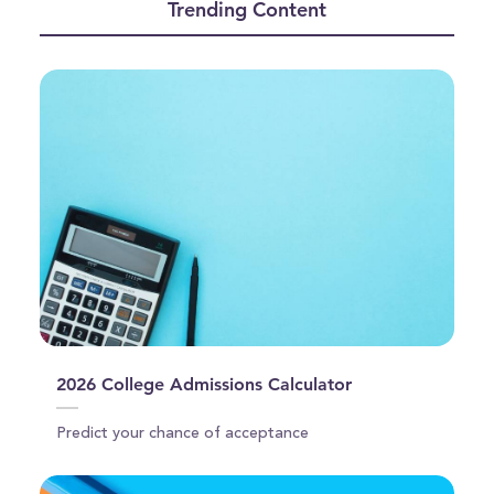
Trending Content
5
minutes,
13
seconds
2026 College Admissions Calculator
Predict your chance of acceptance