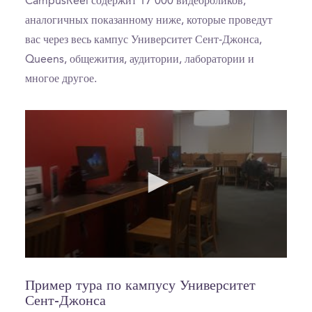
CampusReel содержит 17 000 видеороликов,
аналогичных показанному ниже, которые проведут
вас через весь кампус Университет Сент-Джонса,
Queens, общежития, аудитории, лаборатории и
многое другое.
0
seconds
of
Пример тура по кампусу Университет
0
Сент-Джонса
seconds