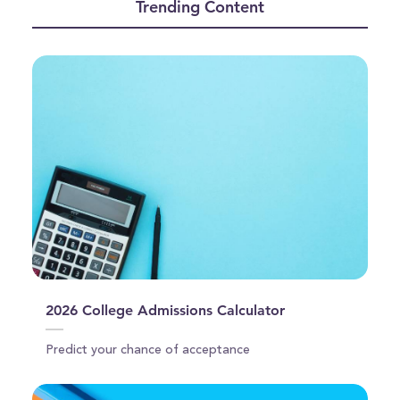
Trending Content
1
minute,
9
seconds
2026 College Admissions Calculator
Predict your chance of acceptance