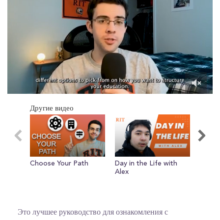
0
of
Другие видео
2
minutes,
51
seconds
Choose Your Path
Day in the Life with
Acade
Alex
Sofia
Это лучшее руководство для ознакомления с