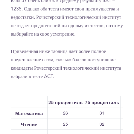
Балл 57 очень близок к среднему результату SAT –
1235. Однако оба теста имеют свои преимущества и
недостатки. Рочестерский технологический институт
не отдает предпочтений ни одному из тестов, поэтому
выбирайте на свое усмотрение.
Приведенная ниже таблица дает более полное
представление о том, сколько баллов поступившие
кандидаты Рочестерский технологический института
набрали в тесте ACT.
25 процентиль
75 процентиль
С
26
31
Математика
25
32
Чтение