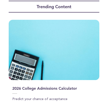
of
Trending Content
2
minutes,
19
seconds
2026 College Admissions Calculator
Predict your chance of acceptance