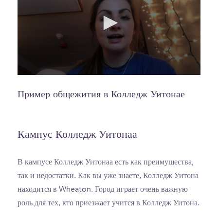
0
seconds
of
Пример общежития в Колледж Уитонае
2
minutes,
19
seconds
Кампус Колледж Уитонаа
В кампусе Колледж Уитонаа есть как преимущества,
так и недостатки. Как вы уже знаете, Колледж Уитона
находится в Wheaton. Город играет очень важную
роль для тех, кто приезжает учится в Колледж Уитона.