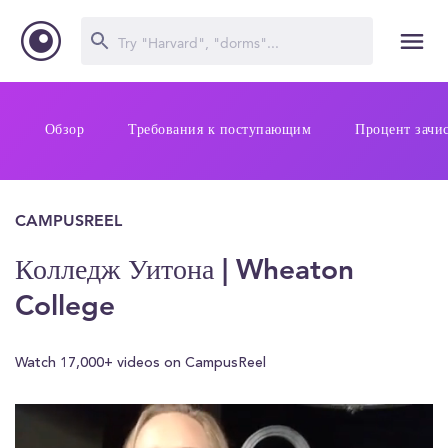
Обзор
Требования к поступающим
Процент зачи
CAMPUSREEL
Колледж Уитона | Wheaton
College
Watch 17,000+ videos on CampusReel