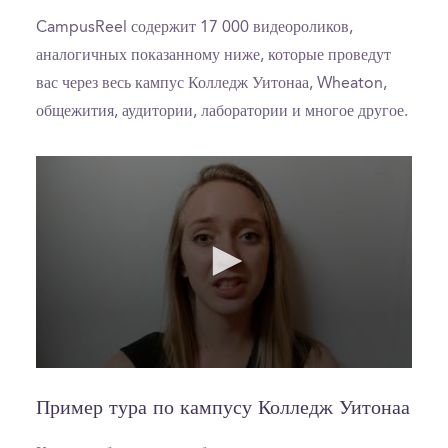
CampusReel содержит 17 000 видеороликов,
аналогичных показанному ниже, которые проведут
вас через весь кампус Колледж Уитонаа, Wheaton,
общежития, аудитории, лаборатории и многое другое.
0
seconds
of
Пример тура по кампусу Колледж Уитонаа
0
seconds