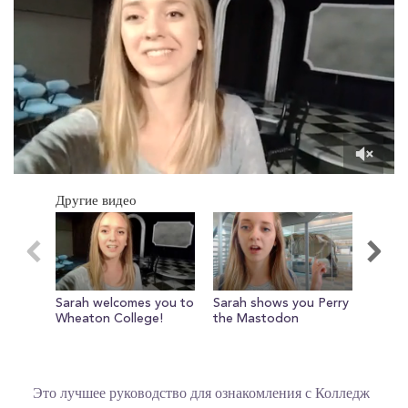
0
of
Другие видео
1
minute,
4
seconds
Sarah welcomes you to
Sarah shows you Perry
Morni
Wheaton College!
the Mastodon
Это лучшее руководство для ознакомления с Колледж