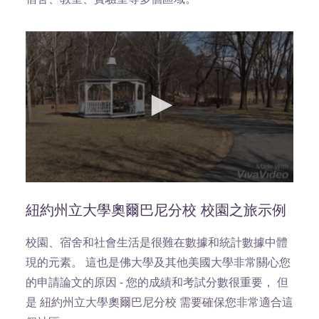
宿舍、教室、實驗室等多個區域。
0
seconds
of
紐約州立大學奧爾巴尼分校 校園之旅示例
1
minute,
37
校園、宿舍和社會生活是很難在數據和統計數據中體
seconds
現的元素。 這也是佛大學及其他美國大學非常關心您
的申請論文的原因 - 您的成績和考試分數很重要， 但
是 紐約州立大學奧爾巴尼分校 需要確保您非常適合這