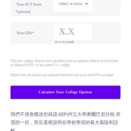
Select a score
Your ACT Score
*optional
Your GPA*
on a 4.0 scale
This free college chances tool calculates your acceptance chances at University
at Albany SUNY or any other U.S. college
Please note all chances are estimates based on test score and GPA averages.
Calculate Your College Options
我們不僅會概述您就讀 紐約州立大學奧爾巴尼分校 所
需的一切，而且還將說明在學校學習的最大風險和誤
解。