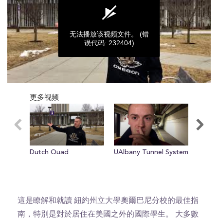
无法播放该视频文件。
(错
误代码: 232404)
0
seconds
更多视频
of
0
seconds
Dutch Quad
UAlbany Tunnel System
The M
area
這是瞭解和就讀 紐約州立大學奧爾巴尼分校的最佳指
南，特別是對於居住在美國之外的國際學生。 大多數