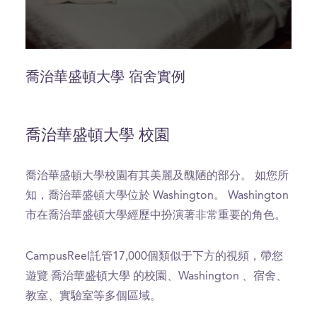
0
seconds
of
喬治華盛頓大學 宿舍實例
1
minute,
1
second
喬治華盛頓大學 校園
喬治華盛頓大學校園有其美麗及醜陋的部分。 如您所
知，喬治華盛頓大學位於 Washington。 Washington
市在喬治華盛頓大學經歷中扮演著非常重要的角色。
CampusReel託管17,000個類似于下方的視頻，帶您
遊覽 喬治華盛頓大學 的校園、Washington 、宿舍、
教室、實驗室等多個區域。