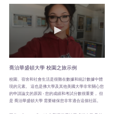
0
seconds
of
喬治華盛頓大學 校園之旅示例
24
seconds
校園、宿舍和社會生活是很難在數據和統計數據中體
現的元素。 這也是佛大學及其他美國大學非常關心您
的申請論文的原因 - 您的成績和考試分數很重要， 但
是 喬治華盛頓大學 需要確保您非常適合這個社區。