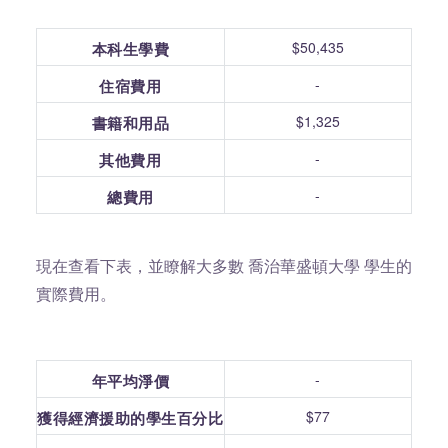
$50,435
本科生學費
-
住宿費用
$1,325
書籍和用品
-
其他費用
-
總費用
現在查看下表，並瞭解大多數 喬治華盛頓大學 學生的
實際費用。
-
年平均淨價
$77
獲得經濟援助的學生百分比