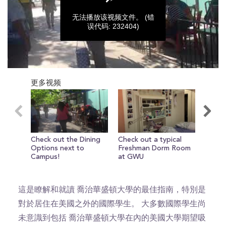
无法播放该视频文件。
(错
误代码: 232404)
0
seconds
更多视频
of
0
seconds
Check out the Dining
Check out a typical
Erin g
Options next to
Freshman Dorm Room
of he
Campus!
at GWU
Housi
這是瞭解和就讀 喬治華盛頓大學的最佳指南，特別是
對於居住在美國之外的國際學生。 大多數國際學生尚
未意識到包括 喬治華盛頓大學在內的美國大學期望吸