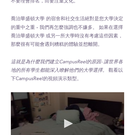
不要理會排名，而要注重文化。
喬治華盛頓大學 的宿舍和社交生活絕對是您大學決定
的重中之重 - 我們再怎麼強調也不嫌多。
如果在選擇
喬治華盛頓大學 或另一所大學時沒有考慮這些因素，
那麼很有可能會遇到糟糕的體驗並想離開。
這就是為什麼我們建立CampusReel的原因- 讓世界各
地的所有學生都能深入瞭解他們的大學選擇。
觀看以
下CampusReel的視頻演示類型。