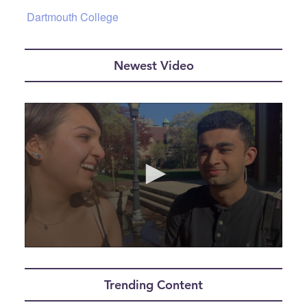
Dartmouth College
Newest Video
0
seconds
of
Trending Content
5
minutes,
10