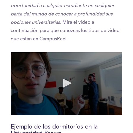
oportunidad a cualquier estudiante en cualquier
parte del mundo de conocer a profundidad sus
opciones universitarias.
Mira el video a
continuación para que conozcas los tipos de video
que están en CampusReel.
0
seconds
of
Ejemplo de los dormitorios en la
0