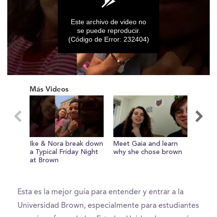
Este archivo de video no
se puede reproducir.
(Código de Error: 232404)
0
seconds
Más Videos
of
0
seconds
Ike & Nora break down
Meet Gaia and learn
Nick w
a Typical Friday Night
why she chose brown
talks
at Brown
curric
Esta es la mejor guía para entender y entrar a la
Universidad Brown, especialmente para estudiantes