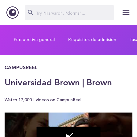
Perspectiva general
Requisitos de admisión
Tas
CAMPUSREEL
Universidad Brown | Brown
Watch 17,000+ videos on CampusReel