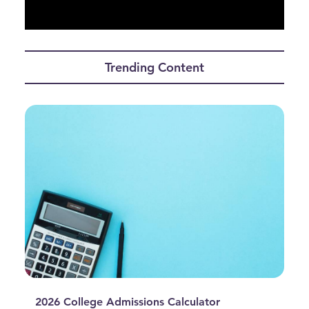
0
seconds
of
Trending Content
0
seconds
2026 College Admissions Calculator