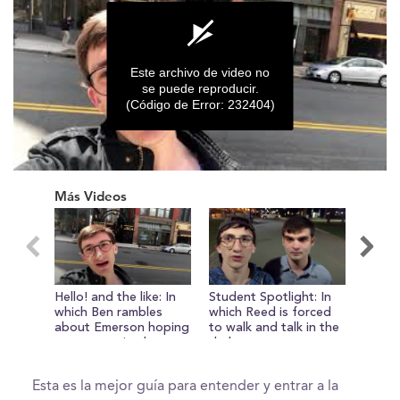
Este archivo de video no
se puede reproducir.
(Código de Error: 232404)
0
seconds
Más Videos
of
0
seconds
Hello! and the like: In
Student Spotlight: In
The Fi
which Ben rambles
which Reed is forced
which
about Emerson hoping
to walk and talk in the
he ha
you get excited
dark
before.
rarely
Esta es la mejor guía para entender y entrar a la