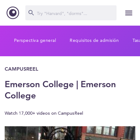
Perspectiva general
Requisitos de admisión
Tas
CAMPUSREEL
Emerson College | Emerson
College
Watch 17,000+ videos on CampusReel