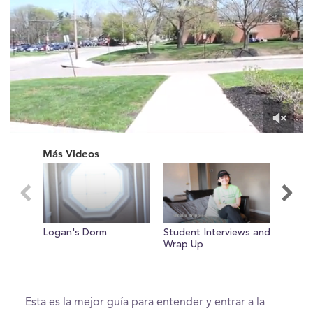
0
of
Más Videos
1
minute,
52
seconds
Logan's Dorm
Student Interviews and
Tower
Wrap Up
Esta es la mejor guía para entender y entrar a la