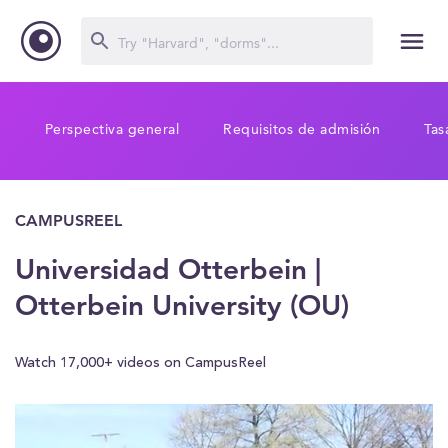
Perspectiva general
Requisitos de admisión
Tas
CAMPUSREEL
Universidad Otterbein |
Otterbein University (OU)
Watch 17,000+ videos on CampusReel