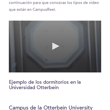
continuación para que conozcas los tipos de video
que están en CampusReel.
0
seconds
of
Ejemplo de los dormitorios en la
1
Universidad Otterbein
minute,
52
seconds
Campus de la Otterbein University