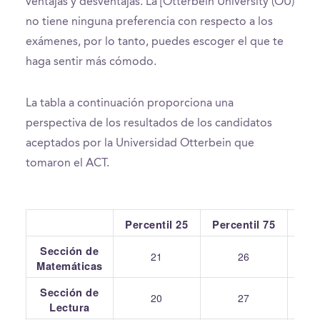
ventajas y desventajas. La [Otterbein University (OU)
no tiene ninguna preferencia con respecto a los
exámenes, por lo tanto, puedes escoger el que te
haga sentir más cómodo.
La tabla a continuación proporciona una
perspectiva de los resultados de los candidatos
aceptados por la Universidad Otterbein que
tomaron el ACT.
Percentil 25
Percentil 75
Pr
Sección de
21
26
Matemáticas
Sección de
20
27
Lectura