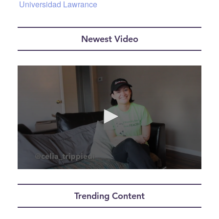
Universidad Lawrance
Newest Video
0
seconds
of
Trending Content
1
minute,
36