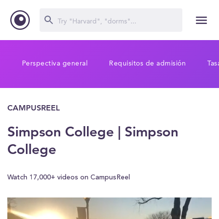
Perspectiva general
Requisitos de admisión
Tas
CAMPUSREEL
Simpson College | Simpson
College
Watch 17,000+ videos on CampusReel