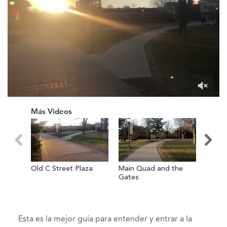
0
of
Más Videos
1
minute,
13
seconds
Old C Street Plaza
Main Quad and the
Carse 
Gates
Class
Esta es la mejor guía para entender y entrar a la