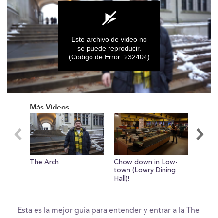
Este archivo de video no
se puede reproducir.
(Código de Error: 232404)
0
seconds
Más Videos
of
0
seconds
The Arch
Chow down in Low-
Meet 
town (Lowry Dining
Hall)!
Esta es la mejor guía para entender y entrar a la The