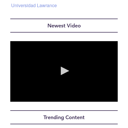
Universidad Lawrance
Newest Video
0
seconds
of
Trending Content
0
seconds