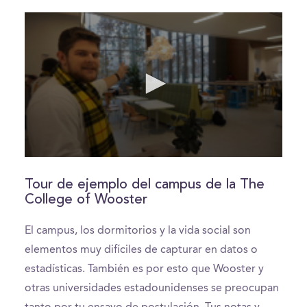
0
seconds
of
Tour de ejemplo del campus de la The
2
College of Wooster
minutes,
50
seconds
El campus, los dormitorios y la vida social son
elementos muy difíciles de capturar en datos o
estadísticas. También es por esto que Wooster y
otras universidades estadounidenses se preocupan