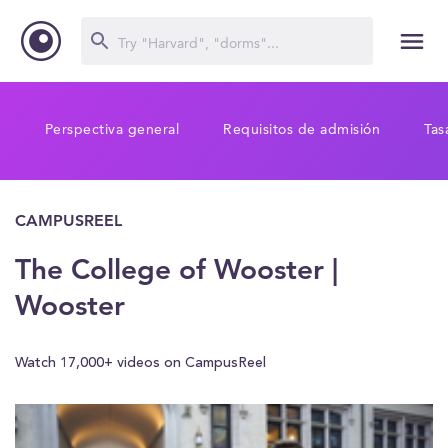
Perspectiva general
Requisitos de admisión
Tas
CAMPUSREEL
The College of Wooster |
Wooster
Watch 17,000+ videos on CampusReel