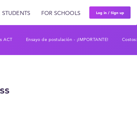
Log in / Sign up
 STUDENTS
FOR SCHOOLS
os ACT
Ensayo de postulación - ¡IMPORTANTE!
Costos:
ss