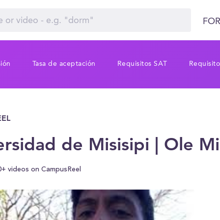
FOR
sión
Tasa de aceptación
Requisitos SAT
Requisit
EL
rsidad de Misisipi | Ole Mi
0+ videos on CampusReel