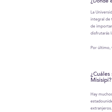
¿Dónde es
La Universi
integral de 
de importan
disfrutarás 
Por último,
¿Cuáles 
Misisipi?
Hay muchos 
estadounide
extranjeros