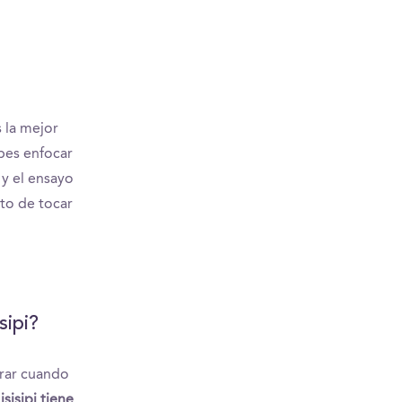
 la mejor
ebes enfocar
 y el ensayo
nto de tocar
sipi?
erar cuando
sisipi tiene