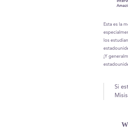
Inter
Amazi
Esta es la m
especialmen
los estudia
estadounide
¡Y generalm
estadounid
Si es
Misis
W