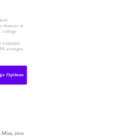
tool
e chances at
. college
e estimates
GPA averages.
ege Options
 Miss, sino