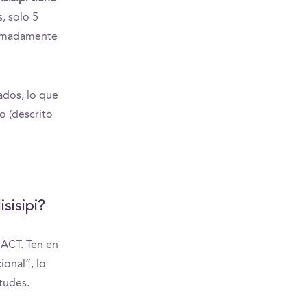
, solo 5
tremadamente
ados, lo que
o (descrito
sisipi?
 ACT. Ten en
onal”, lo
tudes.