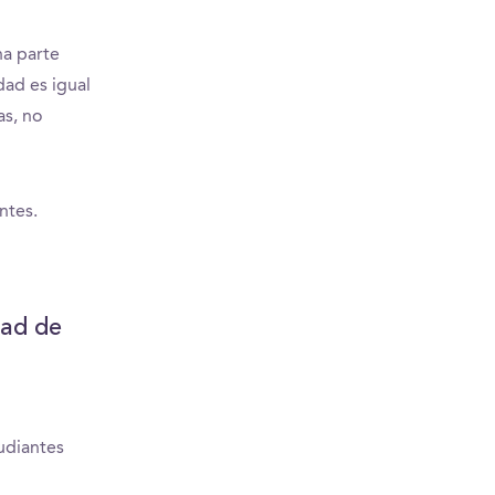
na parte
dad es igual
as, no
ntes.
dad de
udiantes