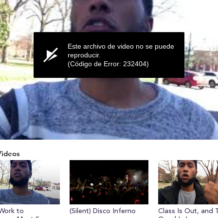
Este archivo de video no se puede
reproducir.
(Código de Error: 232404)
Videos
ume
Work to
(Silent) Disco Inferno
Class Is Out, and 