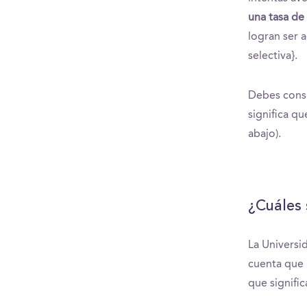
una tasa de
logran ser 
selectiva}.
Debes consi
significa q
abajo).
¿Cuáles 
La Universi
cuenta que 
que signifi