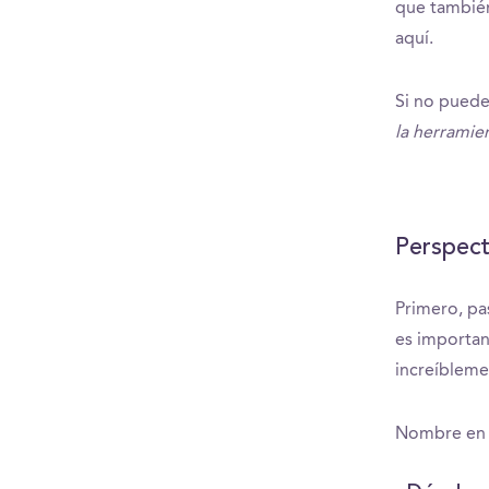
que también
aquí.
Si no puede
la herramie
Perspect
Primero, pa
es importan
increíblem
Nombre en i