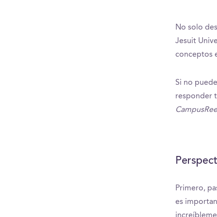
No solo des
Jesuit Univ
conceptos e
Si no puedes
responder 
CampusRee
Perspect
Primero, pa
es importan
increíblem