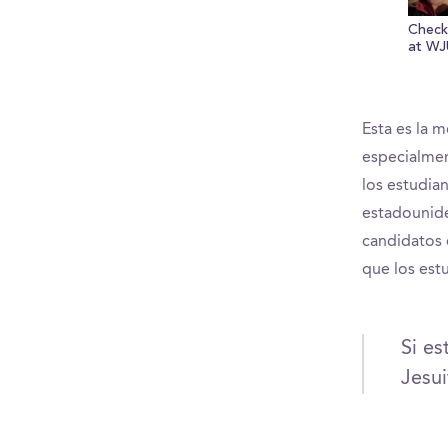
Check
at WJU
Esta es la m
especialmen
los estudia
estadounide
candidatos 
que los est
Si es
Jesui