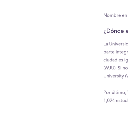
Nombre en i
¿Dónde e
La Universi
parte integr
ciudad es i
(WJU). Si n
University 
Por último,
1,024 estud