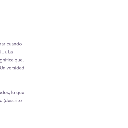
erar cuando
JU).
La
ignifica que,
 Universidad
ados, lo que
o (descrito