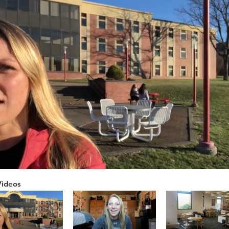
Videos
ume