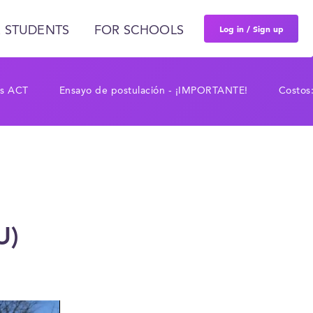
Log in / Sign up
 STUDENTS
FOR SCHOOLS
os ACT
Ensayo de postulación - ¡IMPORTANTE!
Costos:
U)