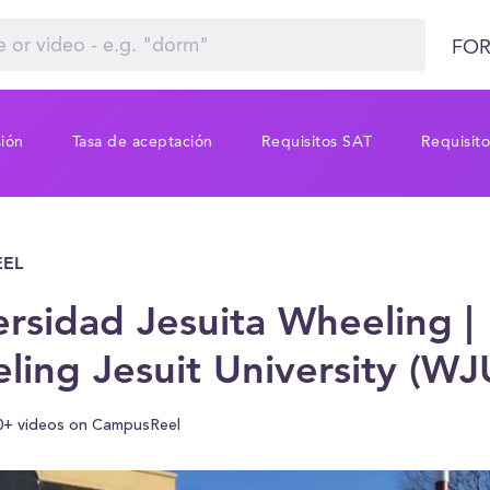
FOR
sión
Tasa de aceptación
Requisitos SAT
Requisit
EL
ersidad Jesuita Wheeling |
ling Jesuit University (WJ
0+ videos on CampusReel