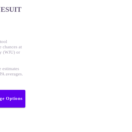
ESUIT
tool
e chances at
ty (WJU) or
e estimates
GPA averages.
ege Options