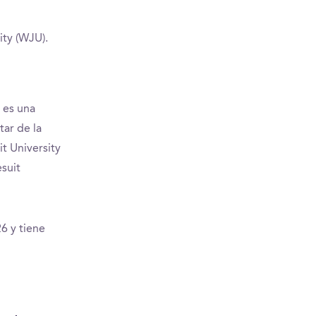
ity (WJU).
 es una
tar de la
t University
esuit
6 y tiene