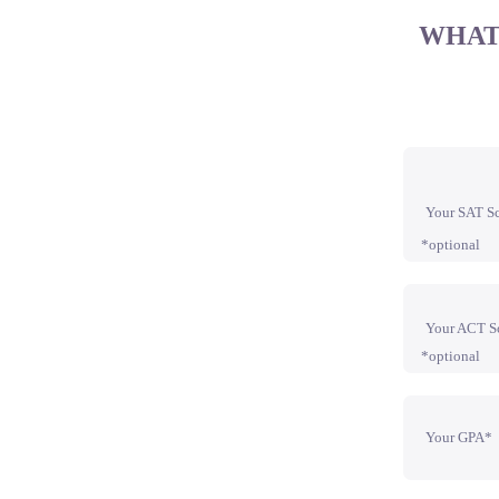
WHAT
Your SAT S
*optional
Your ACT S
*optional
Your GPA*