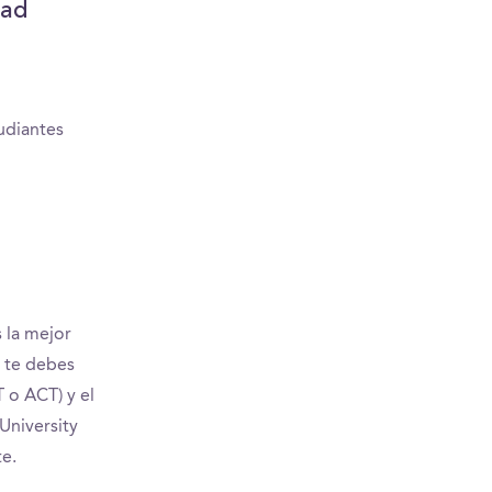
dad
udiantes
 la mejor
, te debes
 o ACT) y el
University
e.