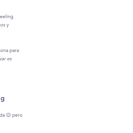
eeling
gos y
sona para
zar es
ng
ida 😉 pero