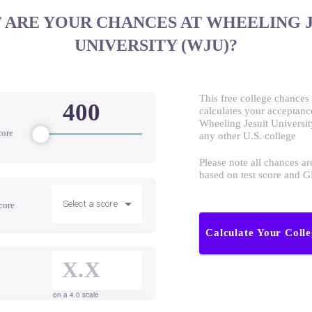
 ARE YOUR CHANCES AT WHEELING J
UNIVERSITY (WJU)?
This free college chances 
calculates your acceptanc
Wheeling Jesuit Universi
core
any other U.S. college
Please note all chances ar
based on test score and 
Select a score
core
Calculate Your Coll
on a 4.0 scale