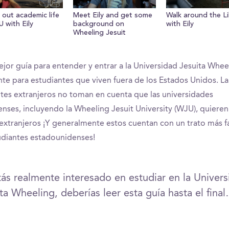
 out academic life
Meet Eily and get some
Walk around the Li
 with Eily
background on
with Eily
Wheeling Jesuit
ejor guía para entender y entrar a la Universidad Jesuita Whee
te para estudiantes que viven fuera de los Estados Unidos. L
ntes extranjeros no toman en cuenta que las universidades
nses, incluyendo la Wheeling Jesuit University (WJU), quiere
extranjeros ¡Y generalmente estos cuentan con un trato más f
udiantes estadounidenses!
tás realmente interesado en estudiar en la Univer
ta Wheeling, deberías leer esta guía hasta el fina