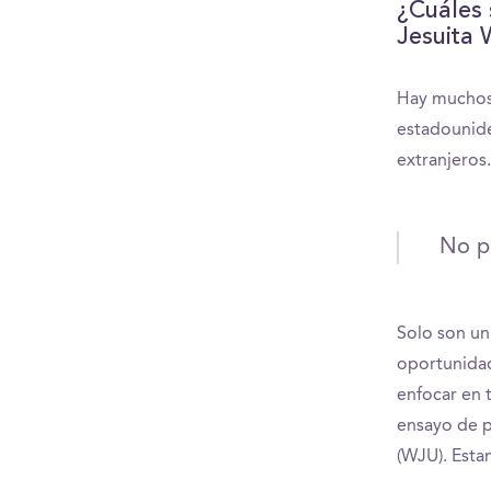
¿Cuáles 
Jesuita 
Hay muchos 
estadounide
extranjeros
No pe
Solo son un
oportunidad
enfocar en 
ensayo de p
(WJU). Esta