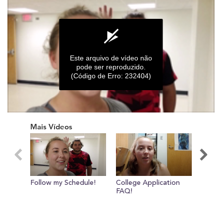
Este arquivo de vídeo não
pode ser reproduzido.
(Código de Erro: 232404)
0
seconds
Mais Vídeos
of
0
seconds
Follow my Schedule!
College Application
Welco
FAQ!
Cente