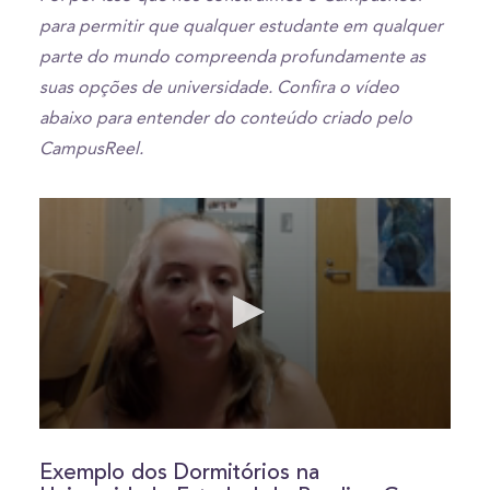
para permitir que qualquer estudante em qualquer
parte do mundo compreenda profundamente as
suas opções de universidade. Confira o vídeo
abaixo para entender do conteúdo criado pelo
CampusReel.
0
seconds
of
Exemplo dos Dormitórios na
7