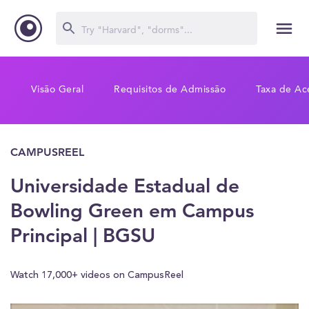
Visão Geral
Requisitos de Admissão
Taxa de Ac
CAMPUSREEL
Universidade Estadual de
Bowling Green em Campus
Principal | BGSU
Watch 17,000+ videos on CampusReel