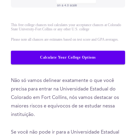
on a 4.0 scale
This free college chances tool calculates your acceptance chances at Colorado
State University-Fort Collins or any other U.S. college
Please note all chances are estimates based on test score and GPA averages.
Calculate Your College Options
Não só vamos delinear exatamente o que você
precisa para entrar na Universidade Estadual do
Colorado em Fort Collins, nós vamos destacar os
maiores riscos e equívocos de se estudar nessa
instituição.
Se você não pode ir para a Universidade Estadual