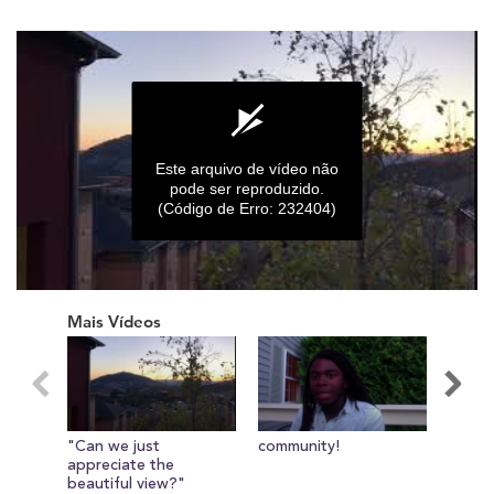
Este arquivo de vídeo não
pode ser reproduzido.
(Código de Erro: 232404)
0
seconds
Mais Vídeos
of
0
seconds
"Can we just
community!
Corey
appreciate the
Bigge
beautiful view?"