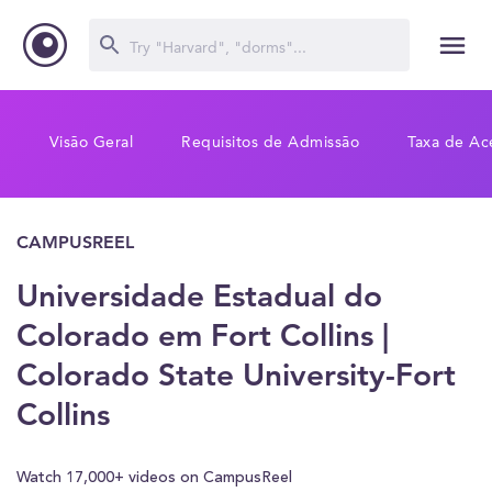
Visão Geral
Requisitos de Admissão
Taxa de Ac
CAMPUSREEL
Universidade Estadual do
Colorado em Fort Collins |
Colorado State University-Fort
Collins
Watch 17,000+ videos on CampusReel