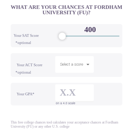
WHAT ARE YOUR CHANCES AT FORDHAM
UNIVERSITY (FU)?
Your SAT Score
*optional
Select a score
Your ACT Score
*optional
Your GPA*
on a 4.0 scale
This free college chances tool calculates your acceptance chances at Fordham
University (FU) or any other U.S. college