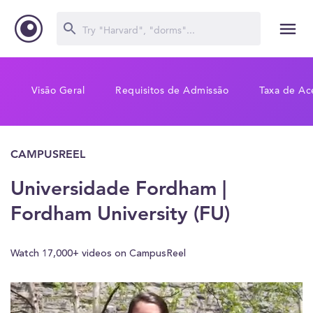
Visão Geral
Requisitos de Admissão
Taxa de Ac
CAMPUSREEL
Universidade Fordham |
Fordham University (FU)
Watch 17,000+ videos on CampusReel