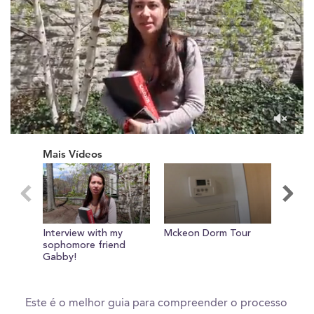
0
of
Mais Vídeos
1
minute,
6
seconds
Interview with my
Mckeon Dorm Tour
"My N
sophomore friend
Fordh
Gabby!
Linco
Tour :
New Y
Este é o melhor guia para compreender o processo