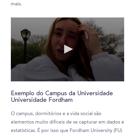
mais.
0
seconds
of
Exemplo do Campus da Universidade
1
Universidade Fordham
minute,
33
seconds
O campus, dormitórios e a vida social são
elementos muito difíceis de se capturar em dados e
estatísticas. É por isso que Fordham University (FU)