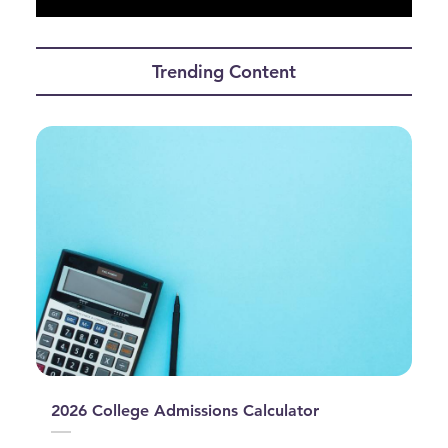
0
seconds
of
Trending Content
0
seconds
2026 College Admissions Calculator