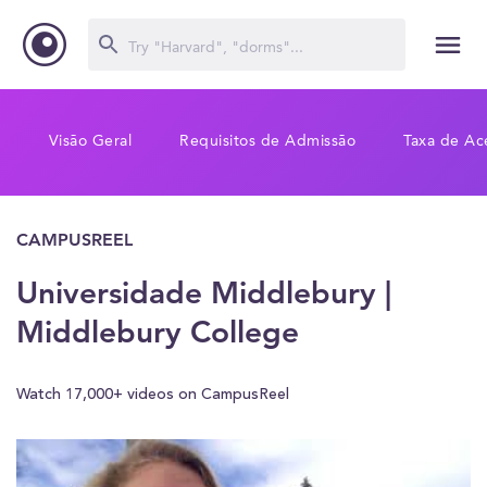
Visão Geral
Requisitos de Admissão
Taxa de Ac
CAMPUSREEL
Universidade Middlebury |
Middlebury College
Watch 17,000+ videos on CampusReel