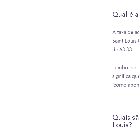
Qual é a
A taxa de a
Saint Louis
de 63.33
Lembre-se q
significa q
(como apon
Quais sã
Louis?