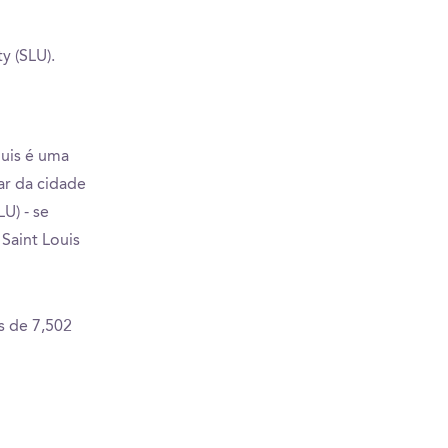
y (SLU).
ouis é uma
ar da cidade
U) - se
Saint Louis
s de 7,502