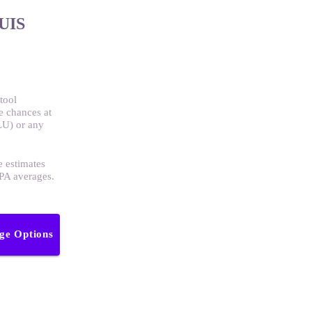
UIS
tool
e chances at
LU) or any
e estimates
GPA averages.
ege Options