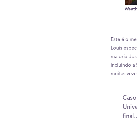
Weathe
Este é o me
Louis espec
maioria dos
incluindo a
muitas veze
Caso
Unive
final.