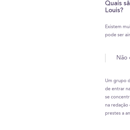
Quais sã
Louis?
Existem mui
pode ser ai
Não d
Um grupo d
de entrar n
se concentr
na redação 
prestes a a