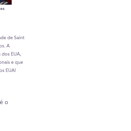
ses
Hidden Gems! My
Ritter Hall
Piu
SECRET studying spot!!
Par
f
ade de Saint
os. A
s dos EUA,
onais e que
dos EUA!
té o