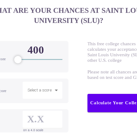
AT ARE YOUR CHANCES AT SAINT LO
UNIVERSITY (SLU)?
This free college chances 
calculates your acceptanc
Saint Louis University (S
core
other U.S. college
Please note all chances ar
based on test score and 
Select a score
core
Calculate Your Coll
on a 4.0 scale