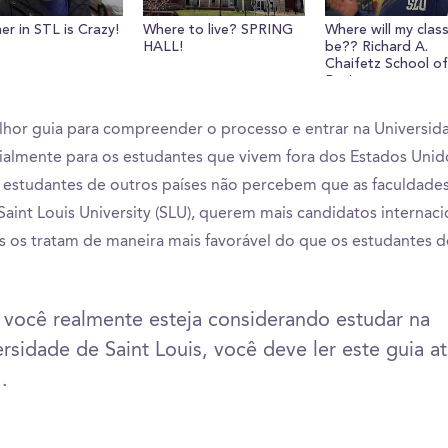
r in STL is Crazy!
Where to live? SPRING
Where will my clas
HALL!
be?? Richard A.
Chaifetz School o
Business
lhor guia para compreender o processo e entrar na Universid
ialmente para os estudantes que vivem fora dos Estados Unid
 estudantes de outros países não percebem que as faculdade
 Saint Louis University (SLU), querem mais candidatos internaci
s os tratam de maneira mais favorável do que os estudantes 
 você realmente esteja considerando estudar na
rsidade de Saint Louis, você deve ler este guia a
..