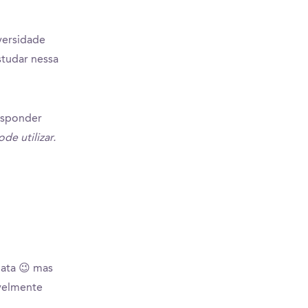
versidade
studar nessa
responder
e utilizar.
hata 😉 mas
ivelmente