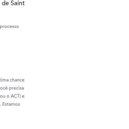
 de Saint
 processo
tima chance
você precisa
 ou o ACT) e
). Estamos