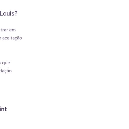
Louis?
ntrar em
e aceitação
o que
edação
int