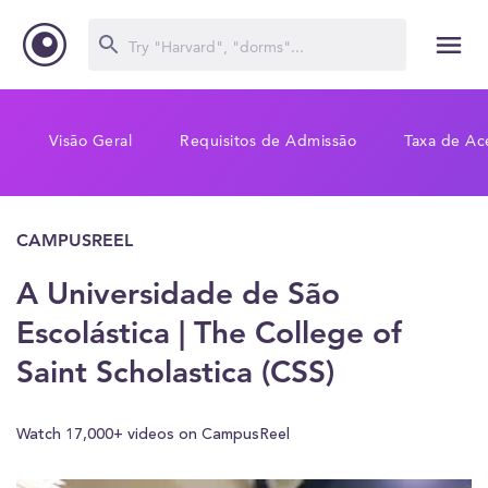
Visão Geral
Requisitos de Admissão
Taxa de Ac
CAMPUSREEL
A Universidade de São
Escolástica | The College of
Saint Scholastica (CSS)
Watch 17,000+ videos on CampusReel