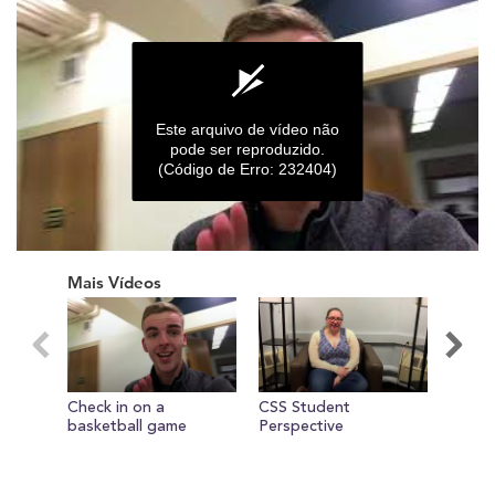
Este arquivo de vídeo não
pode ser reproduzido.
(Código de Erro: 232404)
0
seconds
Mais Vídeos
of
0
seconds
Check in on a
CSS Student
Stude
basketball game
Perspective
Presid
Persp