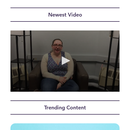
Newest Video
0
seconds
of
Trending Content
22
seconds