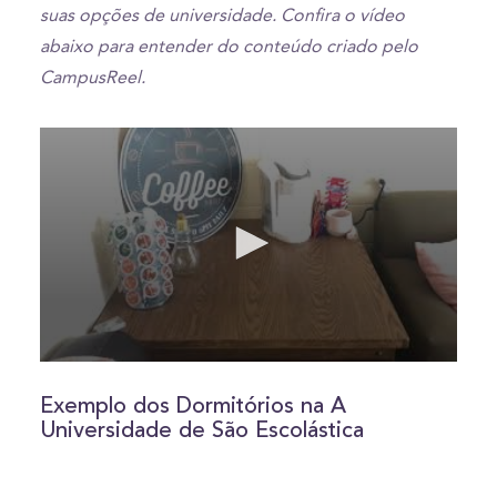
suas opções de universidade. Confira o vídeo
abaixo para entender do conteúdo criado pelo
CampusReel.
0
seconds
of
Exemplo dos Dormitórios na A
4
Universidade de São Escolástica
minutes,
29
seconds