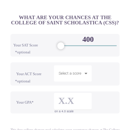
WHAT ARE YOUR CHANCES AT THE
COLLEGE OF SAINT SCHOLASTICA (CSS)?
Your SAT Score
*optional
Select a score
Your ACT Score
*optional
Your GPA*
on a 4.0 scale
This free college chances tool calculates your acceptance chances at The College