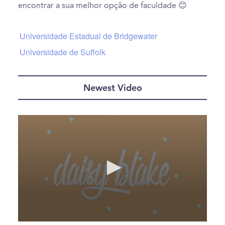
encontrar a sua melhor opção de faculdade 😊
Universidade Estadual de Bridgewater
Universidade de Suffolk
Newest Video
0