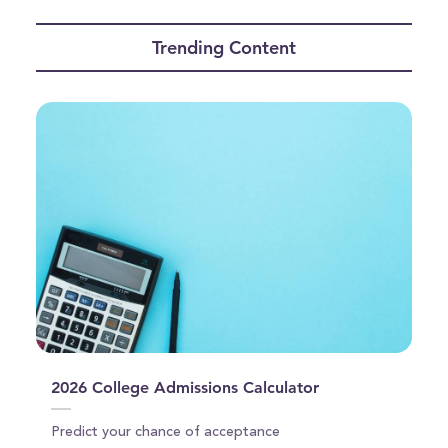
seconds
of
Trending Content
10
minutes,
34
seconds
2026 College Admissions Calculator
Predict your chance of acceptance