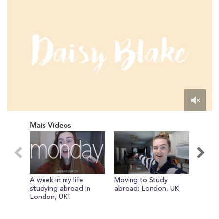
0
of
Mais Vídeos
14
minutes,
19
seconds
A week in my life
Moving to Study
Study
studying abroad in
abroad: London, UK
Tour 
London, UK!
Univer
of So