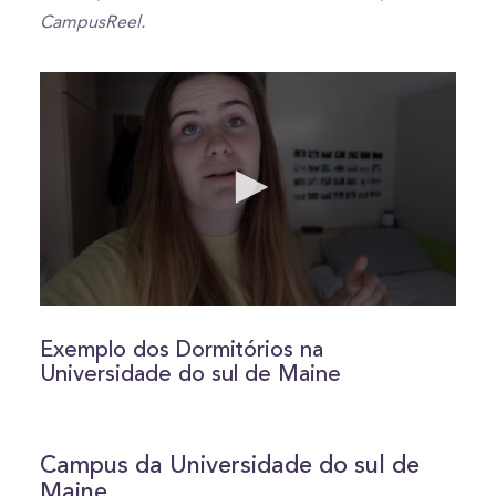
CampusReel.
0
seconds
of
Exemplo dos Dormitórios na
10
Universidade do sul de Maine
minutes,
2
seconds
Campus da Universidade do sul de
Maine