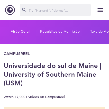
Visão Geral
Requisitos de Admissão
Taxa de Ac
CAMPUSREEL
Universidade do sul de Maine |
University of Southern Maine
(USM)
Watch 17,000+ videos on CampusReel