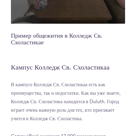
0
seconds
of
Пример общежития в Колледж Св.
4
Схоластикае
minutes,
29
seconds
Кампус Колледж Св. Схоластикаа
В кампусе Колледж Св. Схоластикаа есть как
преимущества, так и недостатки. Как вы уже знаете,
Колледж Св. Схоластика находится в Duluth. Город
играет очень важную роль для тех, кто приезжает
учится в Колледж Св. Схоластика.