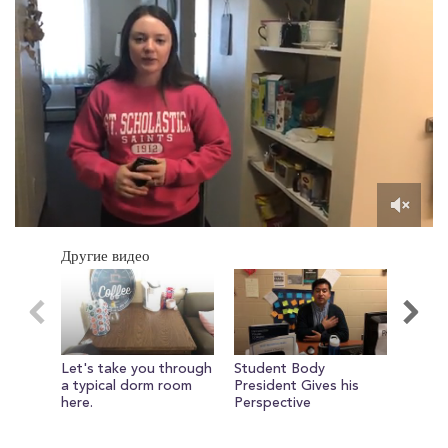
0
of
Другие видео
4
minutes,
29
seconds
Let's take you through
Student Body
Check 
a typical dorm room
President Gives his
baske
here.
Perspective