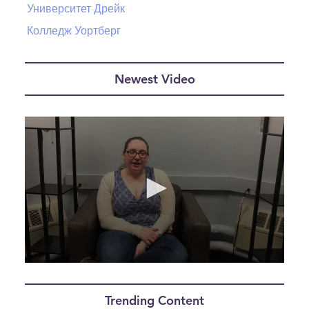
Университет Дрейк
Колледж Уортберг
Newest Video
0
seconds
of
Trending Content
22