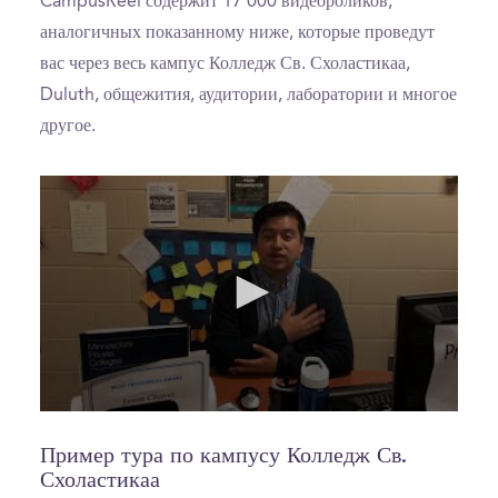
CampusReel содержит 17 000 видеороликов,
аналогичных показанному ниже, которые проведут
вас через весь кампус Колледж Св. Схоластикаа,
Duluth, общежития, аудитории, лаборатории и многое
другое.
0
seconds
of
Пример тура по кампусу Колледж Св.
38
Схоластикаа
seconds