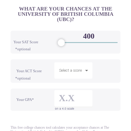
WHAT ARE YOUR CHANCES AT THE
UNIVERSITY OF BRITISH COLUMBIA
(UBC)?
Your SAT Score
*optional
Select a score
Your ACT Score
*optional
Your GPA*
on a 4.0 scale
This free college chances tool calculates your acceptance chances at The