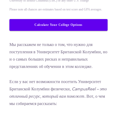
University of British Columbia (UBC) or any other U.S. college
Please note all chances are estimates based on test score and GPA averages.
Calculate Your College Options
Мы расскажем не только о том, что нужно для
поступления в Университет Британской Колумбии, но
и о самых больших рисках и неправильных
представлениях об обучении в этом колледже.
Если у вас нет возможности посетить Университет
Британской Колумбии физически,
CampusReel – это
отличный ресурс, который вам поможет.
Вот, о чем
мы собираемся рассказать: