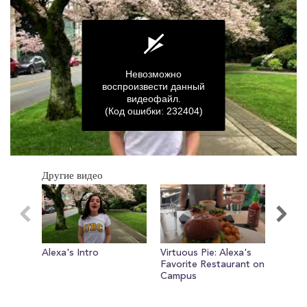
Невозможно
воспроизвести данный
видеофайл.
(Код ошибки: 232404)
0
seconds
Другие видео
of
0
seconds
Alexa's Intro
Virtuous Pie: Alexa's
Interv
Favorite Restaurant on
Campus