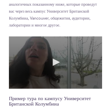
аналогичных показанному ниже, которые проведут
вас через весь кампус Университет Британской
Колумбииа, Vancouver, общежития, аудитории,
лаборатории и многое другое.
0
seconds
of
Пример тура по кампусу Университет
0
Британской Колумбииа
seconds