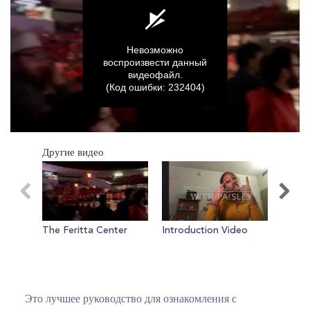
Невозможно
воспроизвести данный
видеофайл.
(Код ошибки: 232404)
0
seconds
Другие видео
of
0
seconds
The Feritta Center
Introduction Video
Interv
Goon
Это лучшее руководство для ознакомления с