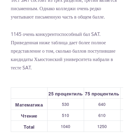
Тест SAT состоит из трех разделов, третий является
письменным. Однако колледжи очень редко
учитывают письменную часть в общем балле.
1145 очень конкурентоспособный бал SAT.
Приведенная ниже таблица дает более полное
представление о том, сколько баллов поступившие
кандидаты Хьюстонский университета набрали в
тесте SAT.
25 процентиль
75 процентиль
С
530
640
Математика
510
610
Чтение
1040
1250
Total