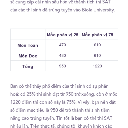
sẽ cung cấp cái nhìn sâu hơn về thành tích thi SAT
của các thí sinh đã trúng tuyển vào Biola University.
Mốc phân vị 25
Mốc phân vị 75
Tru
470
610
Môn Toán
480
610
Môn Đọc
950
1220
Tổng
Bạn có thể thấy phổ điểm của thí sinh có sự phân
hoá: có 25% thí sinh đạt từ 950 trở xuống, còn ở mốc
1220 điểm thì con số này là 75%. Vì vậy, bạn nên đặt
số điểm mục tiêu là 950 để trở thành thí sinh tiềm
năng cao trúng tuyển. Tin tốt là bạn có thể thi SAT
nhiều lần. Trên thực tế, chúng tôi khuyến khích các