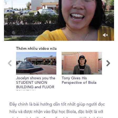
0
of
Thêm nhiều video nữa
1
minute,
13
seconds
Jocelyn shows you the
Tony Gives His
Jocel
STUDENT UNION
Perspective of Biola
MIRA
BUILDING and FLUOR
FOUNTAIN
Đây chính là bài hướng dẫn tốt nhất giúp người đọc
hiểu và được nhận vào Đại học Biola, đặc biệt là với