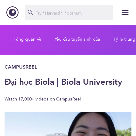
Tổng quan về
Yêu cầu tuyển sinh của
Tỷ lệ trúng
CAMPUSREEL
Đại học Biola | Biola University
Watch 17,000+ videos on CampusReel