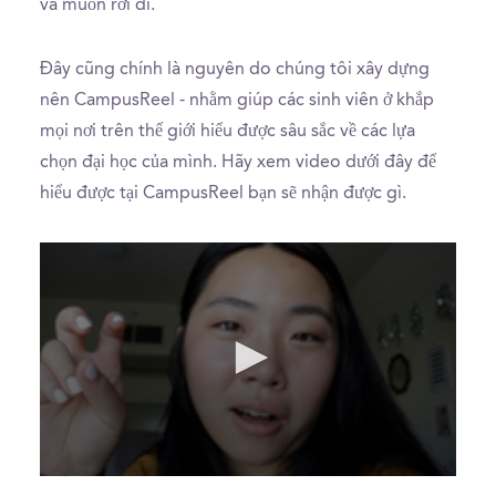
và muốn rời đi.
Đây cũng chính là nguyên do chúng tôi xây dựng
nên CampusReel - nhằm giúp các sinh viên ở khắp
mọi nơi trên thế giới hiểu được sâu sắc về các lựa
chọn đại học của mình. Hãy xem video dưới đây để
hiểu được tại CampusReel bạn sẽ nhận được gì.
0