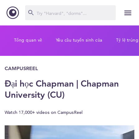
Tổng quan về
Yêu cầu tuyển sinh của
Tỷ lệ trúng
CAMPUSREEL
Đại học Chapman | Chapman
University (CU)
Watch 17,000+ videos on CampusReel