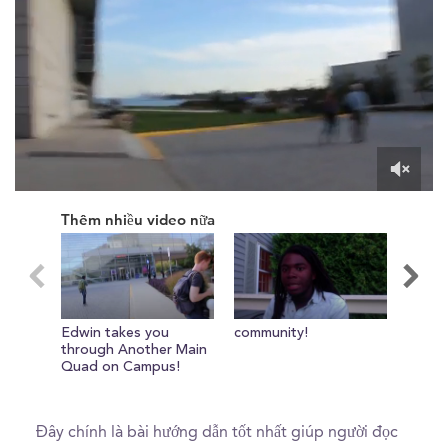
0
of
Thêm nhiều video nữa
43
seconds
Edwin takes you
community!
Overvi
through Another Main
Quad on Campus!
Đây chính là bài hướng dẫn tốt nhất giúp người đọc