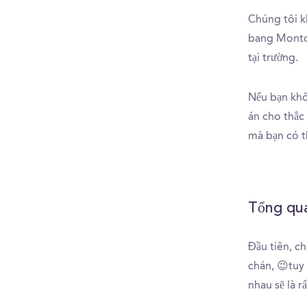
Chúng tôi k
bang Montcla
tại trường.
Nếu bạn khô
án cho thắc
mà bạn có t
Tổng qua
Đầu tiên, c
chán, 😉tuy 
nhau sẽ là r