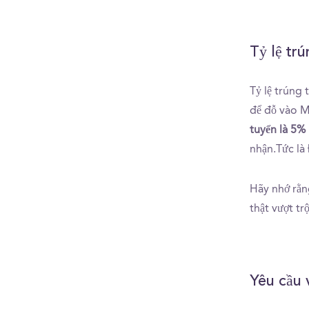
Tỷ lệ tr
Tỷ lệ trúng
để đỗ vào M
tuyển là 5%
nhận.Tức là 
Hãy nhớ rằng
thật vượt tr
Yêu cầu 