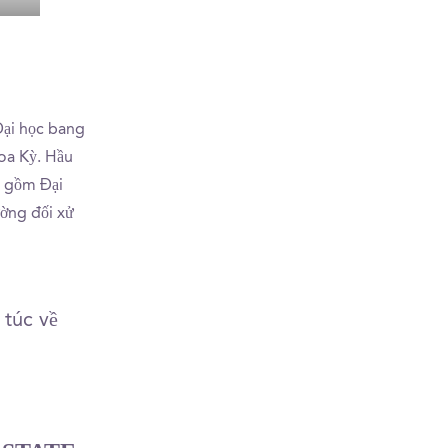
Day in my Life at
Meet Nemi!
Mon
Montclair State --
Visiting Seton Hall!
Đại học bang
Hoa Kỳ. Hầu
o gồm Đại
ờng đối xử
 túc về