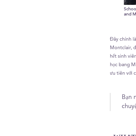
Schoo
and M
Đây chính l
Montclair, đ
hết sinh vi
học bang Mo
ưu tiên với 
Bạn 
chuyệ