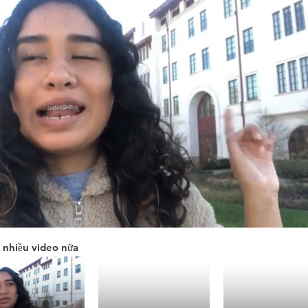
nhiều video nữa
ume