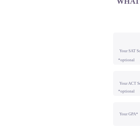
WHAT 
Your SAT S
*optional
Your ACT S
*optional
Your GPA*