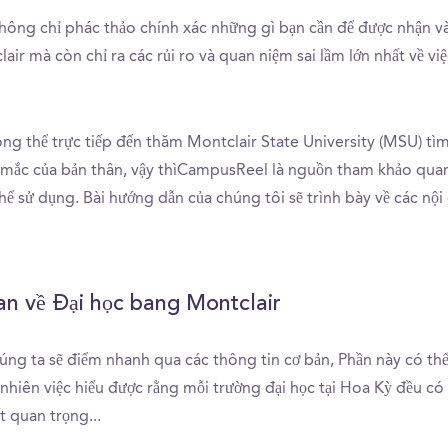
hông chỉ phác thảo chính xác những gì bạn cần để được nhận v
ir mà còn chỉ ra các rủi ro và quan niệm sai lầm lớn nhất về vi
ng thể trực tiếp đến thăm Montclair State University (MSU) tì
 mắc của bản thân, vậy thìCampusReel là nguồn tham khảo quan
hể sử dụng. Bài hướng dẫn của chúng tôi sẽ trình bày về các nội
n về Đại học bang Montclair
húng ta sẽ điểm nhanh qua các thông tin cơ bản, Phần này có t
nhiên việc hiểu được rằng mỗi trường đại học tại Hoa Kỳ đều có
ất quan trọng...