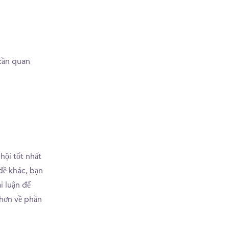
 cần quan
hội tốt nhất
đề khác, bạn
i luận để
 hơn về phần