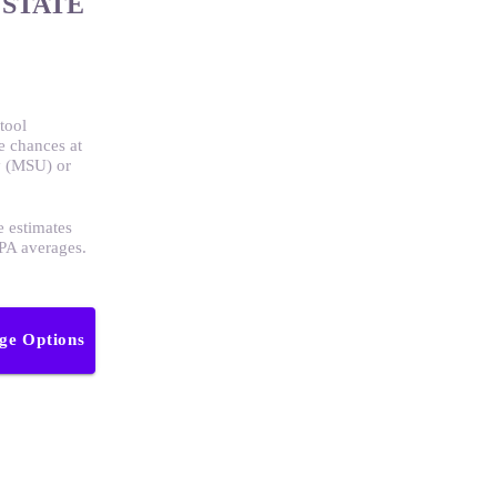
 STATE
tool
e chances at
y (MSU) or
e estimates
GPA averages.
ege Options