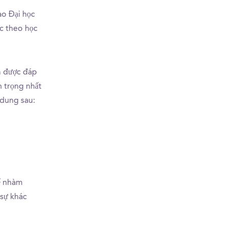
ào Đại học
ệc theo học
m được đáp
 trọng nhất
 dung sau:
hể nhàm
 sự khác