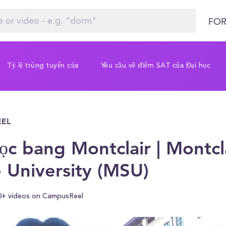
FOR
Tỷ lệ trúng tuyển của
Yêu cầu về điểm SAT của Đại học
EL
ọc bang Montclair | Montcl
e University (MSU)
0+ videos on CampusReel