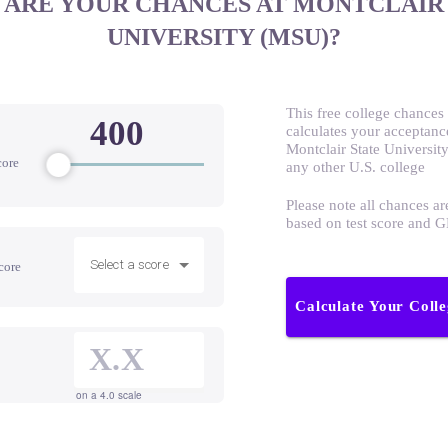
ARE YOUR CHANCES AT MONTCLAIR
UNIVERSITY (MSU)?
This free college chances 
calculates your acceptanc
Montclair State Universit
core
any other U.S. college
Please note all chances ar
based on test score and 
Select a score
core
Calculate Your Coll
on a 4.0 scale