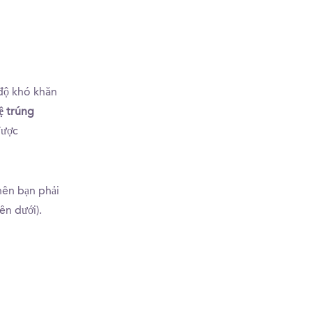
 độ khó khăn
ệ trúng
được
 nên bạn phải
ên dưới).