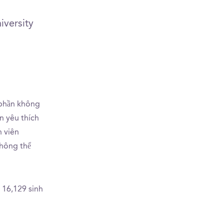
iversity
 phần không
ạn yêu thích
n viên
không thể
 16,129 sinh