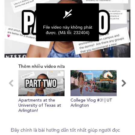
File video này không phát
được.
(Mã lỗi: 232404)
0
seconds
Thêm nhiều video nữa
of
0
seconds
Apartments at the
College Vlog #3! | UT
7 Tip
University of Texas at
Arlington
Know 
Arlington!
Đây chính là bài hướng dẫn tốt nhất giúp người đọc