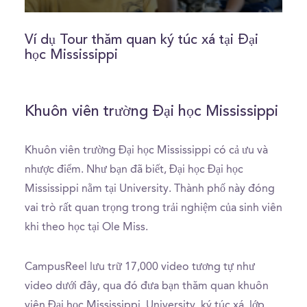
0
seconds
of
Ví dụ Tour thăm quan ký túc xá tại Đại
2
học Mississippi
minutes,
8
seconds
Khuôn viên trường Đại học Mississippi
Khuôn viên trường Đại học Mississippi có cả ưu và
nhược điểm. Như bạn đã biết, Đại học Đại học
Mississippi nằm tại University. Thành phố này đóng
vai trò rất quan trọng trong trải nghiệm của sinh viên
khi theo học tại Ole Miss.
CampusReel lưu trữ 17,000 video tương tự như
video dưới đây, qua đó đưa bạn thăm quan khuôn
viên Đại học Mississippi, University, ký túc xá, lớp