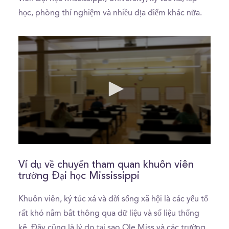
học, phòng thí nghiệm và nhiều địa điểm khác nữa.
0
seconds
of
Ví dụ về chuyến tham quan khuôn viên
1
trường Đại học Mississippi
minute,
13
seconds
Khuôn viên, ký túc xá và đời sống xã hội là các yếu tố
rất khó nắm bắt thông qua dữ liệu và số liệu thống
kê. Đây cũng là lý do tại sao Ole Miss và các trường