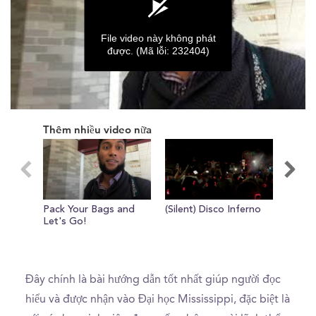
File video này không phát
được.
(Mã lỗi: 232404)
0
seconds
Thêm nhiều video nữa
of
0
seconds
Pack Your Bags and
(Silent) Disco Inferno
IT'S 
Let's Go!
DECKE
#Oxf
Đây chính là bài hướng dẫn tốt nhất giúp người đọc
hiểu và được nhận vào Đại học Mississippi, đặc biệt là