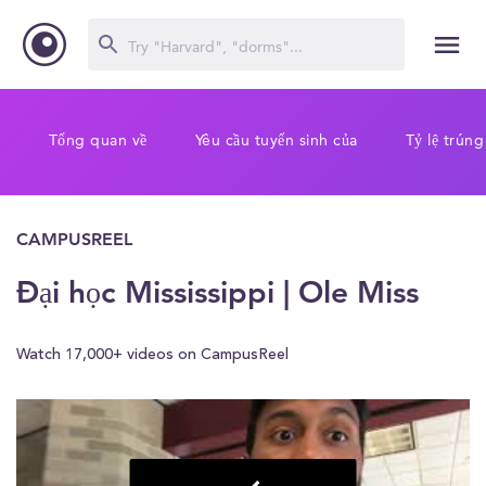
Tổng quan về
Yêu cầu tuyển sinh của
Tỷ lệ trúng
CAMPUSREEL
Đại học Mississippi | Ole Miss
Watch 17,000+ videos on CampusReel