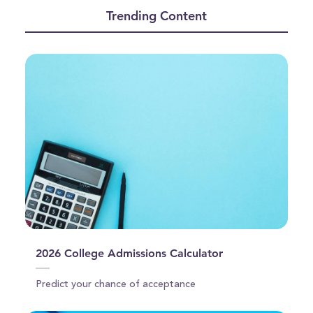
of
Trending Content
0
seconds
2026 College Admissions Calculator
Predict your chance of acceptance