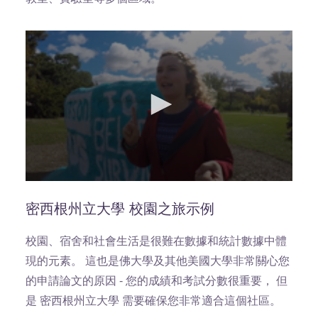
0
seconds
of
密西根州立大學 校園之旅示例
0
seconds
校園、宿舍和社會生活是很難在數據和統計數據中體
現的元素。 這也是佛大學及其他美國大學非常關心您
的申請論文的原因 - 您的成績和考試分數很重要， 但
是 密西根州立大學 需要確保您非常適合這個社區。