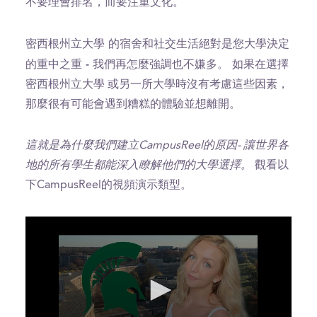
不要理會排名，而要注重文化。
密西根州立大學 的宿舍和社交生活絕對是您大學決定
的重中之重 - 我們再怎麼強調也不嫌多。
如果在選擇
密西根州立大學 或另一所大學時沒有考慮這些因素，
那麼很有可能會遇到糟糕的體驗並想離開。
這就是為什麼我們建立CampusReel的原因- 讓世界各
地的所有學生都能深入瞭解他們的大學選擇。
觀看以
下CampusReel的視頻演示類型。