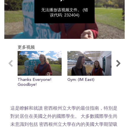
无法播放该视频文件。
(错
误代码: 232404)
0
seconds
更多视频
of
0
seconds
Thanks Everyone!
Gym: (IM East)
East 
Goodbye!
Pros 
這是瞭解和就讀 密西根州立大學的最佳指南，特別是
對於居住在美國之外的國際學生。 大多數國際學生尚
未意識到包括 密西根州立大學在內的美國大學期望吸