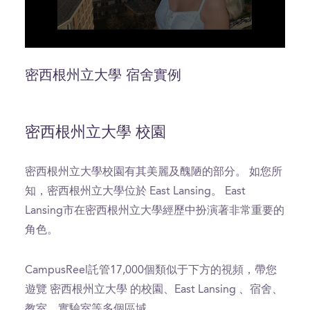
0
seconds
of
密西根州立大學 宿舍實例
8
minutes,
50
seconds
密西根州立大學 校園
密西根州立大學校園有其美麗及醜陋的部分。 如您所
知，密西根州立大學位於 East Lansing。 East
Lansing市在密西根州立大學經歷中扮演著非常重要的
角色。
CampusReel託管17,000個類似于下方的視頻，帶您
遊覽 密西根州立大學 的校園、East Lansing 、宿舍、
教室、實驗室等多個區域。