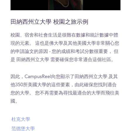
0
seconds
of
田納西州立大學 校園之旅示例
12
minutes,
25
校園、宿舍和社會生活是很難在數據和統計數據中體
seconds
現的元素。 這也是佛大學及其他美國大學非常關心您
的申請論文的原因 - 您的成績和考試分數很重要， 但
是 田納西州立大學 需要確保您非常適合這個社區。
因此，CampusReel向您顯示了田納西州立大學 及其
他350所美國大學的這些要素，由此確保您找到適合
您的大學。 您不再需要為尋找最適合的大學而飛往美
國。
杜克大學
范德堡大學