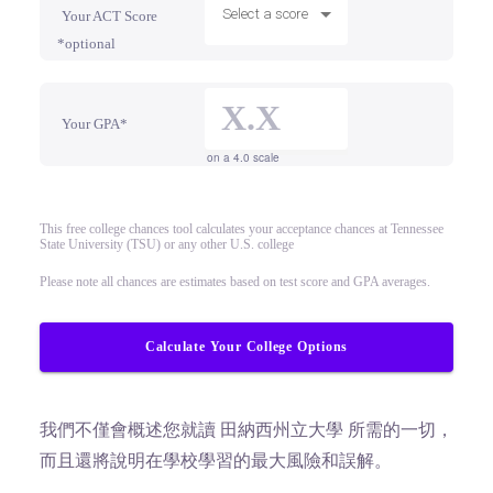
Select a score
Your ACT Score
*optional
Your GPA*
on a 4.0 scale
This free college chances tool calculates your acceptance chances at Tennessee
State University (TSU) or any other U.S. college
Please note all chances are estimates based on test score and GPA averages.
Calculate Your College Options
我們不僅會概述您就讀 田納西州立大學 所需的一切，
而且還將說明在學校學習的最大風險和誤解。