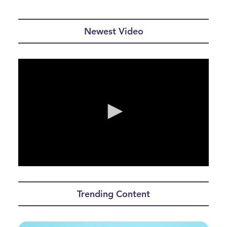
Newest Video
0
seconds
of
Trending Content
0
seconds