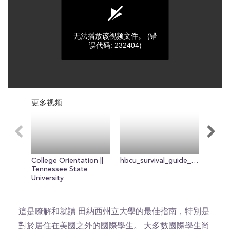
无法播放该视频文件。
(错
误代码: 232404)
0
seconds
更多视频
of
0
seconds
College Orientation ||
hbcu_survival_guide_84499681
TSU H
Tennessee State
Vlog
University
這是瞭解和就讀 田納西州立大學的最佳指南，特別是
對於居住在美國之外的國際學生。 大多數國際學生尚