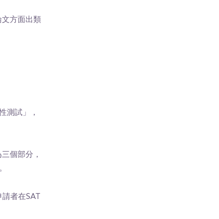
論文方面出類
選性測試」，
分為三個部分，
。
申請者在SAT