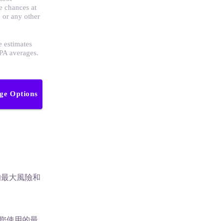
e chances at
 or any other
e estimates
GPA averages.
ege Options
的最大風險和
供您使用的最