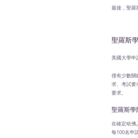
最後，聖羅斯
聖羅斯學
美國大學申
僅有少數關
求、考試要
要求。
聖羅斯學
在確定哈佛入
每100名申