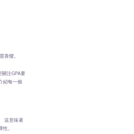
需畏懼。
關注GPA要
介紹每一個
。 這意味著
選擇性。