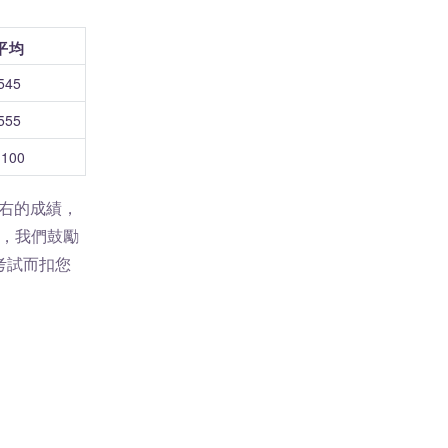
平均
545
555
1100
左右的成績，
上，我們鼓勵
考試而扣您