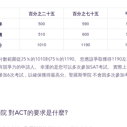
百分之二十五
百分之七十五
500
590
學
510
600
讀
1010
1190
分
數範圍從25％的1010到75％的1190。 您應該爭取獲得1190
有競爭力的申請人。 幸運的是您可以多次參加SAT考試。 實際
參加6次考試，以確保獲得最高分。聖羅斯學院 不會因多次參加
院 對ACT的要求是什麼?