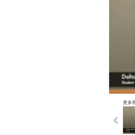
0
seconds
更多
of
0
seconds
Vol
0%