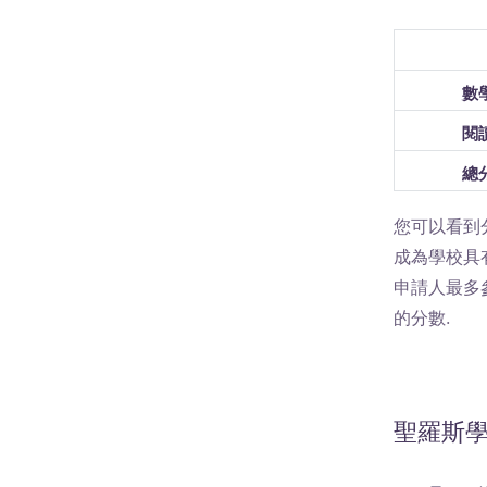
數
閱
總
您可以看到分
成為學校具
申請人最多
的分數.
聖羅斯學