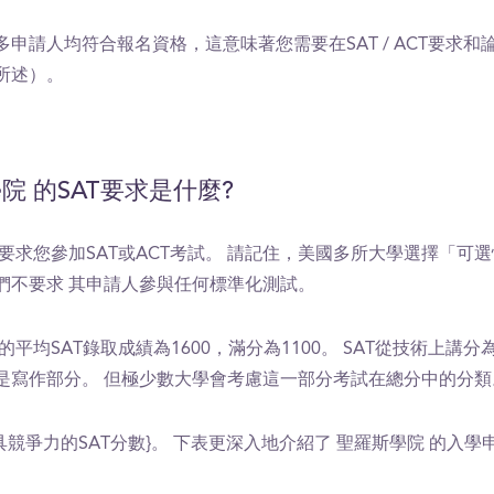
多申請人均符合報名資格，這意味著您需要在SAT / ACT要求和
所述）。
院 的SAT要求是什麼?
 要求您參加SAT或ACT考試。 請記住，美國多所大學選擇「可
們不要求 其申請人參與任何標準化測試。
的平均SAT錄取成績為1600，滿分為1100。 SAT從技術上講
是寫作部分。 但極少數大學會考慮這一部分考試在總分中的分類
是極具競爭力的SAT分數}。 下表更深入地介紹了 聖羅斯學院 的入學
。