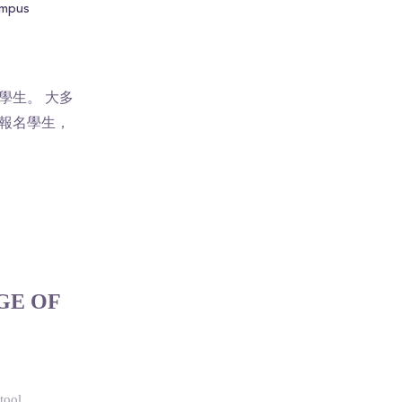
ampus
Typical Night hanging
Lally Education Building
Clo
out in campus for me:
Tour
BASIC
學生。 大多
報名學生，
GE OF
tool