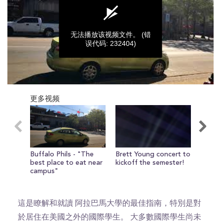
无法播放该视频文件。
(错
误代码: 232404)
0
seconds
更多视频
of
0
seconds
Buffalo Phils - "The
Brett Young concert to
Advic
best place to eat near
kickoff the semester!
fresh
campus"
這是瞭解和就讀 阿拉巴馬大學的最佳指南，特別是對
於居住在美國之外的國際學生。 大多數國際學生尚未