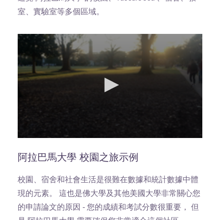
室、實驗室等多個區域。
0
seconds
of
阿拉巴馬大學 校園之旅示例
0
seconds
校園、宿舍和社會生活是很難在數據和統計數據中體
現的元素。 這也是佛大學及其他美國大學非常關心您
的申請論文的原因 - 您的成績和考試分數很重要， 但