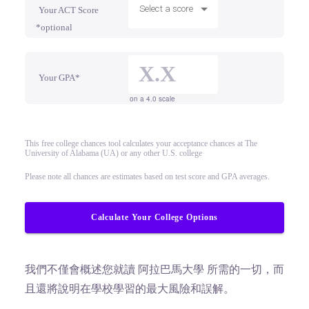
Select a score
Your ACT Score
*optional
Your GPA*
on a 4.0 scale
This free college chances tool calculates your acceptance chances at The
University of Alabama (UA) or any other U.S. college
Please note all chances are estimates based on test score and GPA averages.
Calculate Your College Options
我們不僅會概述您就讀 阿拉巴馬大學 所需的一切，而
且還將說明在學校學習的最大風險和誤解。