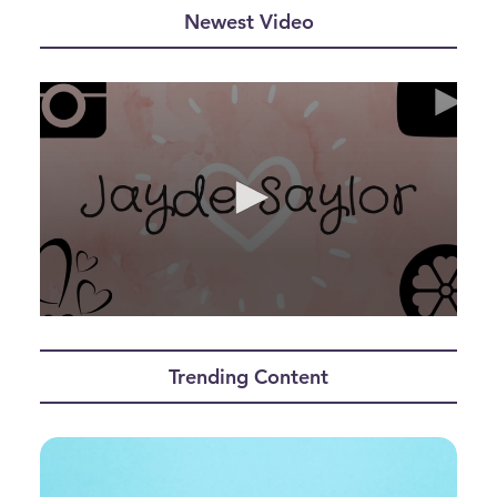
Newest Video
0
seconds
of
Trending Content
12
minutes,
31
seconds