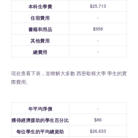
$25,713
本科生學費
-
住宿費用
$958
書籍和用品
-
其他費用
-
總費用
現在查看下表，並瞭解大多數 西密歇根大學 學生的實
際費用。
-
年平均淨價
$86
獲得經濟援助的學生百分比
$26,633
每位學生的平均總資助