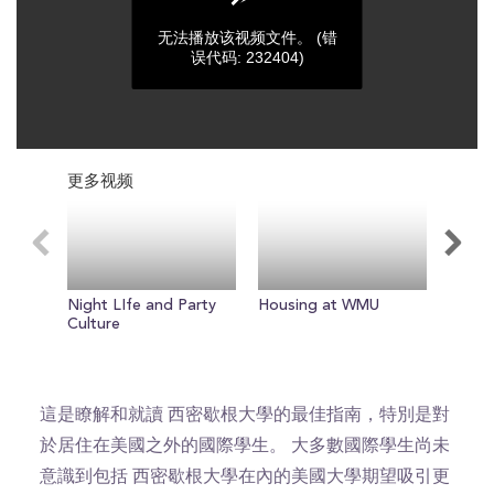
无法播放该视频文件。
(错
误代码: 232404)
0
seconds
更多视频
of
0
seconds
Night LIfe and Party
Housing at WMU
Quads
Culture
這是瞭解和就讀 西密歇根大學的最佳指南，特別是對
於居住在美國之外的國際學生。 大多數國際學生尚未
意識到包括 西密歇根大學在內的美國大學期望吸引更