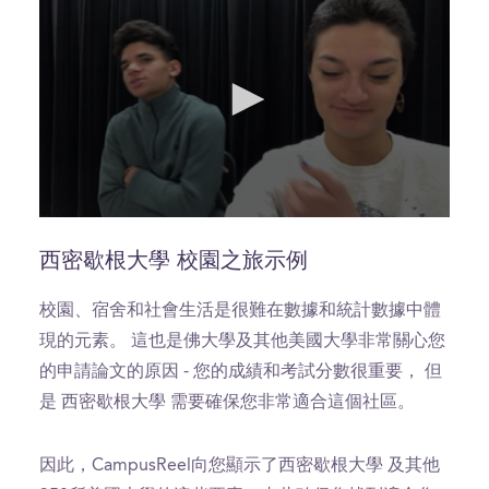
0
seconds
of
西密歇根大學 校園之旅示例
2
minutes,
5
校園、宿舍和社會生活是很難在數據和統計數據中體
seconds
現的元素。 這也是佛大學及其他美國大學非常關心您
的申請論文的原因 - 您的成績和考試分數很重要， 但
是 西密歇根大學 需要確保您非常適合這個社區。
因此，CampusReel向您顯示了西密歇根大學 及其他