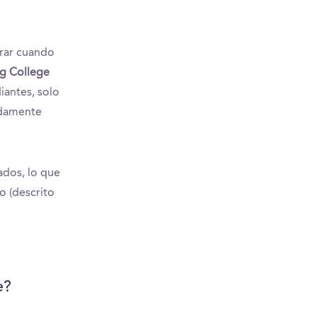
erar cuando
g College
iantes, solo
adamente
ados, lo que
o (descrito
e?