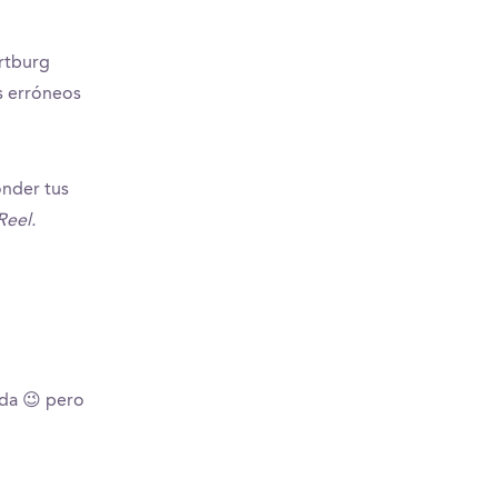
rtburg
s erróneos
onder tus
Reel.
ida 😉 pero