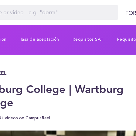
FOR
sión
Tasa de aceptación
Requisitos SAT
Requisit
EL
burg College | Wartburg
ege
0+ videos on CampusReel