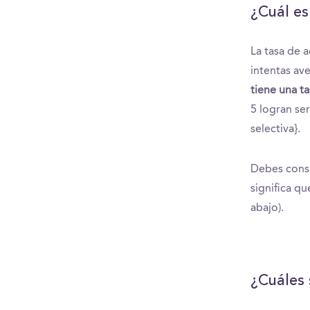
¿Cuál es
La tasa de 
intentas ave
tiene una t
5 logran se
selectiva}.
Debes consi
significa q
abajo).
¿Cuáles 