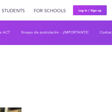
Log in / Sign up
 STUDENTS
FOR SCHOOLS
os ACT
Ensayo de postulación - ¡IMPORTANTE!
Costos: