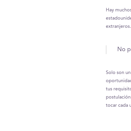
Hay muchos 
estadounide
extranjeros
No pe
Solo son un
oportunidad
tus requisi
postulación
tocar cada 