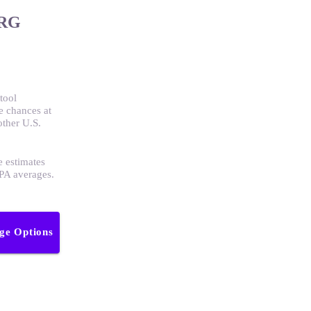
RG
tool
e chances at
other U.S.
e estimates
GPA averages.
ege Options