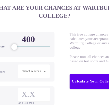
HAT ARE YOUR CHANCES AT WARTBU
COLLEGE?
This free college chances 
calculates your acceptanc
Wartburg College or any 
core
college
Please note all chances ar
based on test score and 
Select a score
core
Calculate Your Coll
on a 4.0 scale