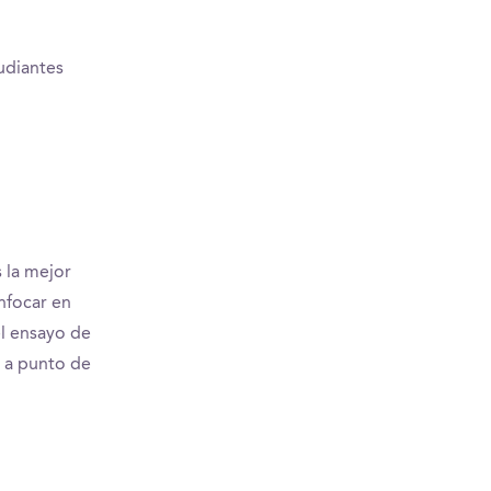
udiantes
 la mejor
nfocar en
el ensayo de
s a punto de