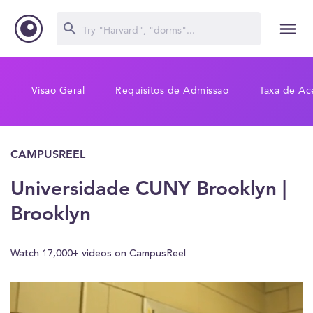
Visão Geral
Requisitos de Admissão
Taxa de Ac
CAMPUSREEL
Universidade CUNY Brooklyn |
Brooklyn
Watch 17,000+ videos on CampusReel