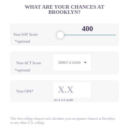
WHAT ARE YOUR CHANCES AT
BROOKLYN?
Your SAT Score
*optional
Select a score
Your ACT Score
*optional
Your GPA*
on a 4.0 scale
This free college chances tool calculates your acceptance chances at Brooklyn
or any other U.S. college