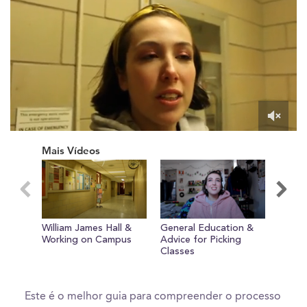
0
of
Mais Vídeos
1
minute,
37
seconds
William James Hall &
General Education &
Awes
Working on Campus
Advice for Picking
Aroun
Classes
Este é o melhor guia para compreender o processo