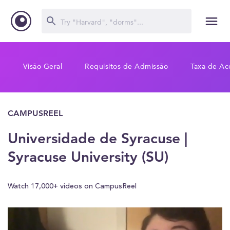
Visão Geral
Requisitos de Admissão
Taxa de Ac
CAMPUSREEL
Universidade de Syracuse |
Syracuse University (SU)
Watch 17,000+ videos on CampusReel