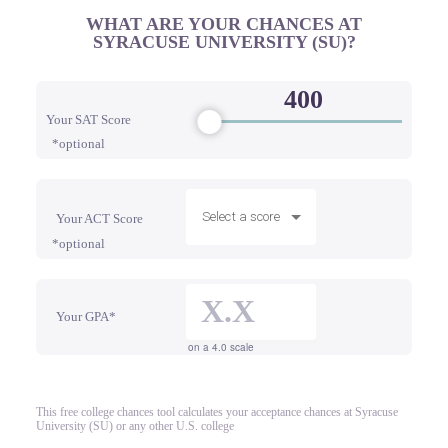
WHAT ARE YOUR CHANCES AT
SYRACUSE UNIVERSITY (SU)?
Your SAT Score
*optional
Select a score
Your ACT Score
*optional
Your GPA*
on a 4.0 scale
This free college chances tool calculates your acceptance chances at Syracuse
University (SU) or any other U.S. college