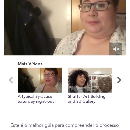
0
of
Mais Vídeos
39
seconds
A typical Syracuse
Shaffer Art Building
Meet 
Saturday night-out
and SU Gallery
Undec
Newh
Este é o melhor guia para compreender o processo