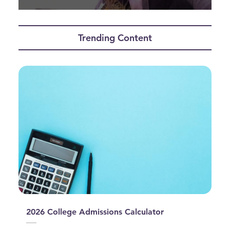
0
seconds
of
Trending Content
1
minute,
28
seconds
2026 College Admissions Calculator