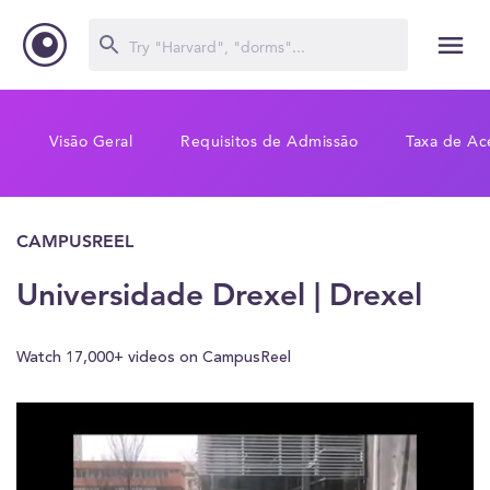
Visão Geral
Requisitos de Admissão
Taxa de Ac
CAMPUSREEL
Universidade Drexel | Drexel
Watch 17,000+ videos on CampusReel