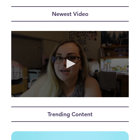
Newest Video
0
seconds
of
Trending Content
9
minutes,
4
seconds