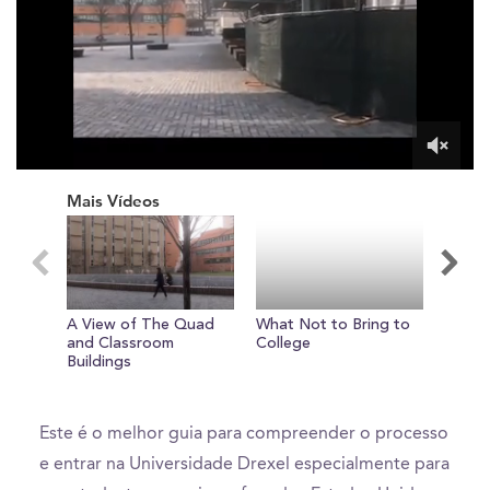
0
of
Mais Vídeos
1
minute,
20
seconds
A View of The Quad
What Not to Bring to
and Classroom
College
Buildings
Este é o melhor guia para compreender o processo
e entrar na Universidade Drexel especialmente para