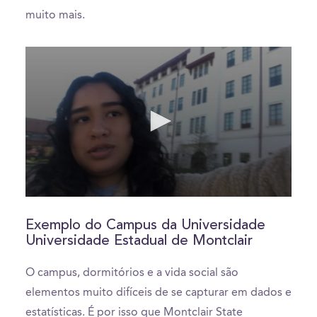
muito mais.
0
seconds
of
Exemplo do Campus da Universidade
5
Universidade Estadual de Montclair
minutes,
31
seconds
O campus, dormitórios e a vida social são
elementos muito difíceis de se capturar em dados e
estatísticas. É por isso que Montclair State