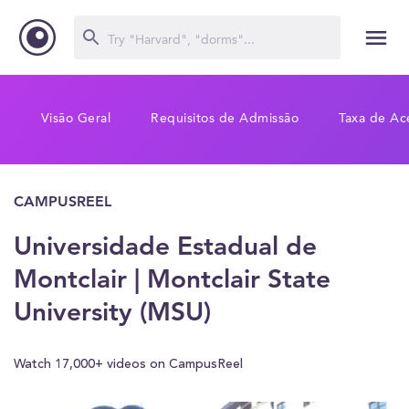
Visão Geral
Requisitos de Admissão
Taxa de Ac
CAMPUSREEL
Universidade Estadual de
Montclair | Montclair State
University (MSU)
Watch 17,000+ videos on CampusReel