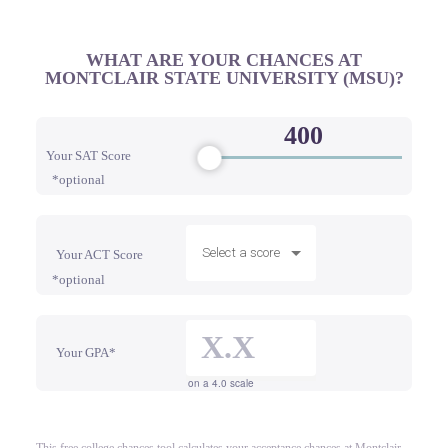
WHAT ARE YOUR CHANCES AT
MONTCLAIR STATE UNIVERSITY (MSU)?
Your SAT Score
*optional
Select a score
Your ACT Score
*optional
Your GPA*
on a 4.0 scale
This free college chances tool calculates your acceptance chances at Montclair