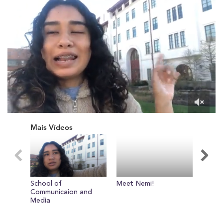
0
of
Mais Vídeos
5
minutes,
31
seconds
School of
Meet Nemi!
World 
Communicaion and
Media