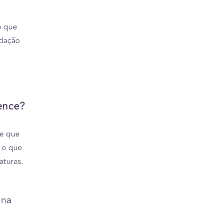
o que
edação
ence?
se que
 o que
aturas.
 na