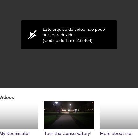
Este arquivo de vídeo não pode
ser reproduzido.
(Código de Erro: 232404)
Vídeos
ume
My Roommate!
Tour the Conservatory!
More about me!