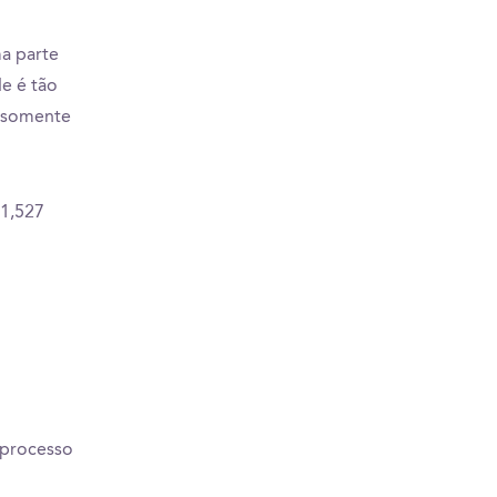
a parte
de é tão
e somente
 1,527
 processo