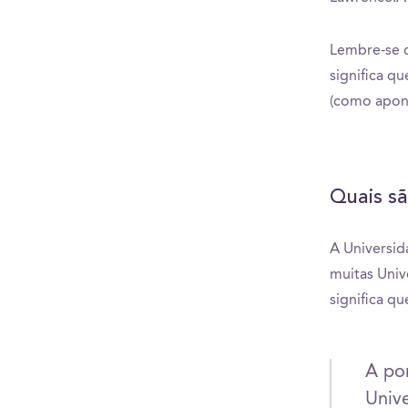
Lembre-se q
significa q
(como apon
Quais sã
A Universid
muitas Univ
significa q
A po
Univ