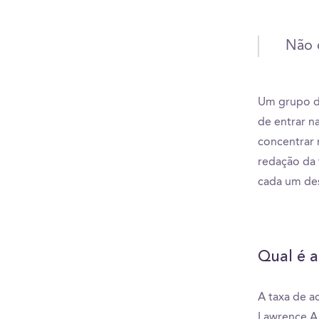
Não d
Um grupo d
de entrar n
concentrar 
redação da 
cada um de
Qual é a
A taxa de a
Lawrence.A 