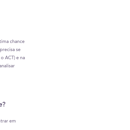
tima chance
precisa se
 o ACT) e na
nalisar
e?
ntrar em