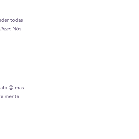
nder todas
lizar.
Nós
hata 😉 mas
ivelmente