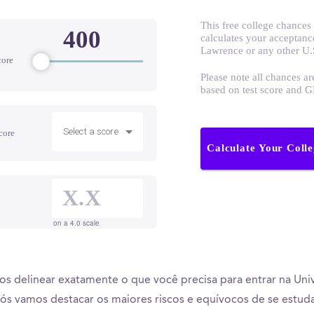
This free college chances 
calculates your acceptanc
Lawrence or any other U.
core
Please note all chances ar
based on test score and 
Select a score
core
Calculate Your Coll
on a 4.0 scale
s delinear exatamente o que você precisa para entrar na Uni
ós vamos destacar os maiores riscos e equívocos de se estud