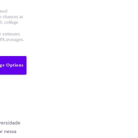
tool
e chances at
S. college
e estimates
GPA averages.
ege Options
versidade
ar nessa