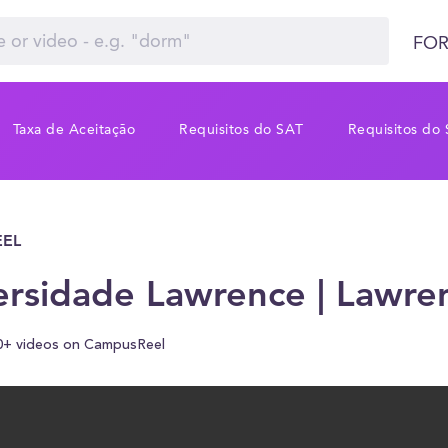
FOR
Taxa de Aceitação
Requisitos do SAT
Requisitos do
EL
ersidade Lawrence | Lawre
0+ videos on CampusReel