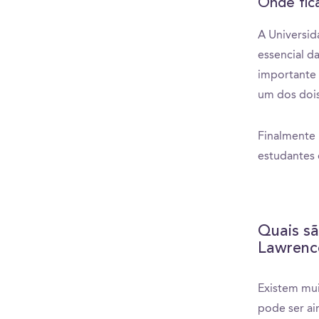
Onde fica
A Universid
essencial d
importante 
um dos dois
Finalmente 
estudantes
Quais sã
Lawrenc
Existem mui
pode ser ai