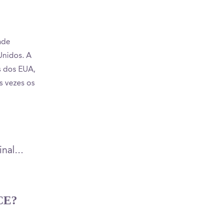
Dorm (Trever Hall)
Int
ade
Unidos. A
s dos EUA,
s vezes os
nal...
CE?