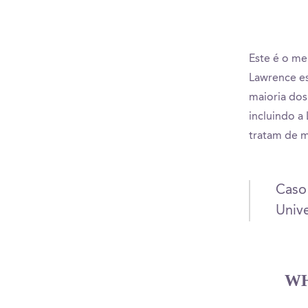
Este é o me
Lawrence es
maioria dos
incluindo a
tratam de m
Caso
Unive
WH