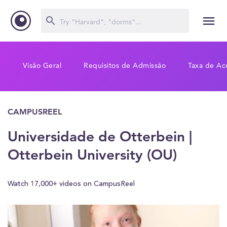
Visão Geral
Requisitos de Admissão
Taxa de Ac
CAMPUSREEL
Universidade de Otterbein |
Otterbein University (OU)
Watch 17,000+ videos on CampusReel