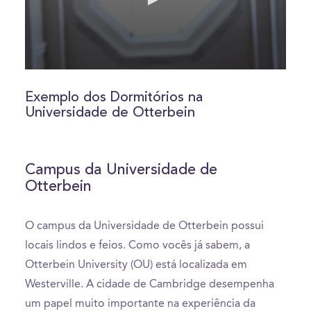
0
seconds
of
Exemplo dos Dormitórios na
1
Universidade de Otterbein
minute,
52
seconds
Campus da Universidade de
Otterbein
O campus da Universidade de Otterbein possui
locais lindos e feios. Como vocês já sabem, a
Otterbein University (OU) está localizada em
Westerville. A cidade de Cambridge desempenha
um papel muito importante na experiência da