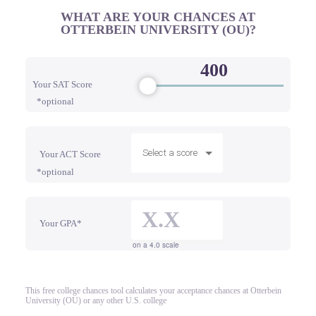
WHAT ARE YOUR CHANCES AT
OTTERBEIN UNIVERSITY (OU)?
Your SAT Score
*optional
Select a score
Your ACT Score
*optional
Your GPA*
on a 4.0 scale
This free college chances tool calculates your acceptance chances at Otterbein
University (OU) or any other U.S. college