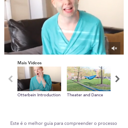
0
of
Mais Vídeos
27
seconds
Otterbein Introduction
Theater and Dance
Otter
Este é o melhor guia para compreender o processo