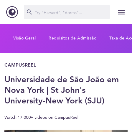
Visão Geral
Requisitos de Admissão
Taxa de Ac
CAMPUSREEL
Universidade de São João em
Nova York | St John's
University-New York (SJU)
Watch 17,000+ videos on CampusReel