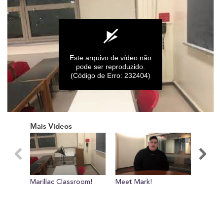
Este arquivo de vídeo não
pode ser reproduzido.
(Código de Erro: 232404)
0
seconds
Mais Vídeos
of
0
seconds
Marillac Classroom!
Meet Mark!
HENL