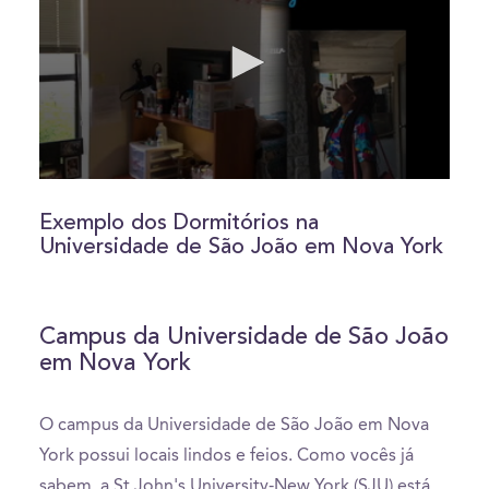
0
seconds
of
Exemplo dos Dormitórios na
5
Universidade de São João em Nova York
minutes,
13
seconds
Campus da Universidade de São João
em Nova York
O campus da Universidade de São João em Nova
York possui locais lindos e feios. Como vocês já
sabem, a St John's University-New York (SJU) está