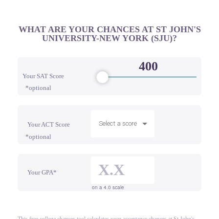
WHAT ARE YOUR CHANCES AT ST JOHN'S
UNIVERSITY-NEW YORK (SJU)?
Your SAT Score
*optional
Select a score
Your ACT Score
*optional
Your GPA*
on a 4.0 scale
This free college chances tool calculates your acceptance chances at St John's