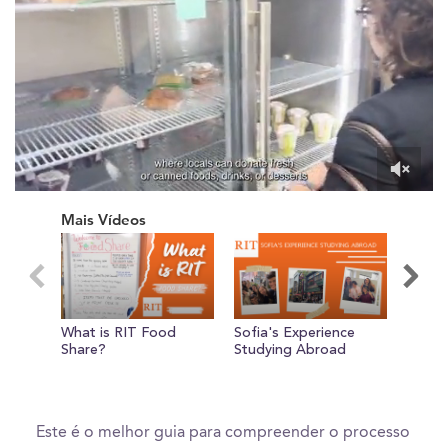
0
of
Mais Vídeos
36
seconds
What is RIT Food
Sofia's Experience
What 
Share?
Studying Abroad
Under
Applic
Este é o melhor guia para compreender o processo