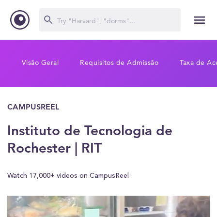
Visão Geral
Requisitos de Admissão
Taxa de Ac
CAMPUSREEL
Instituto de Tecnologia de
Rochester | RIT
Watch 17,000+ videos on CampusReel