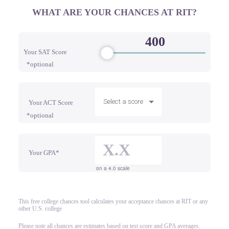
WHAT ARE YOUR CHANCES AT RIT?
Your SAT Score
*optional
Select a score
Your ACT Score
*optional
Your GPA*
on a 4.0 scale
This free college chances tool calculates your acceptance chances at RIT or any
other U.S. college
Please note all chances are estimates based on test score and GPA averages.