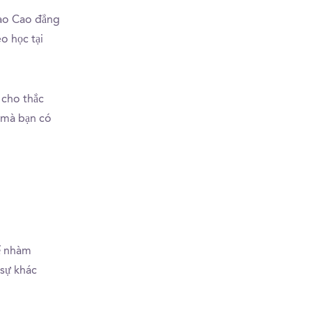
vào Cao đẳng
o học tại
 cho thắc
 mà bạn có
hể nhàm
 sự khác