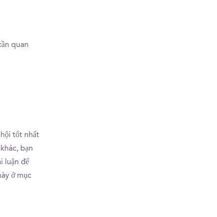
 cần quan
hội tốt nhất
 khác, bạn
i luận để
này ở mục