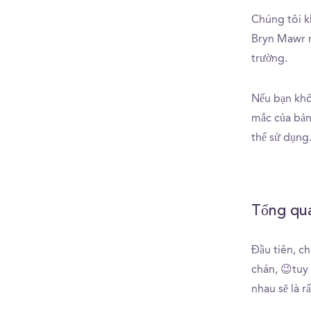
Chúng tôi k
Bryn Mawr mà
trường.
Nếu bạn khô
mắc của bản
thể sử dụng.
Tổng qu
Đầu tiên, c
chán, 😉tuy 
nhau sẽ là r