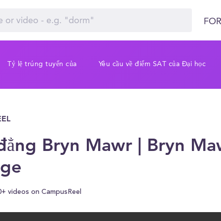
FOR
Tỷ lệ trúng tuyển của
Yêu cầu về điểm SAT của Đại học
EL
đẳng Bryn Mawr | Bryn Ma
ege
0+ videos on CampusReel