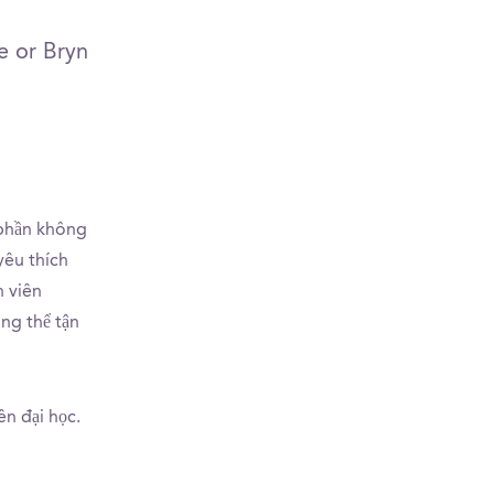
e or Bryn
 phần không
yêu thích
n viên
ng thể tận
n đại học.