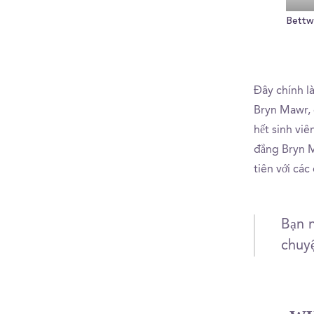
Bettw
Đây chính l
Bryn Mawr, 
hết sinh vi
đẳng Bryn M
tiên với các
Bạn 
chuy