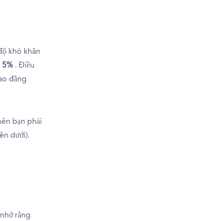
 độ khó khăn
à 5%
. Điều
Cao đẳng
 nên bạn phải
ên dưới).
 nhớ rằng