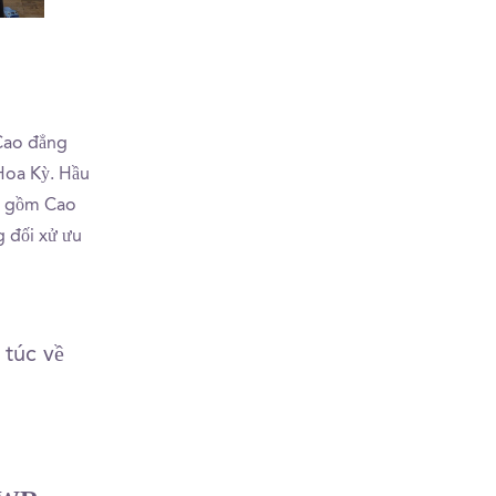
Dorm Room Tour
Day in my Life: Freshman
Par
Year Edition
 Cao đẳng
 Hoa Kỳ. Hầu
ao gồm Cao
 đối xử ưu
 túc về