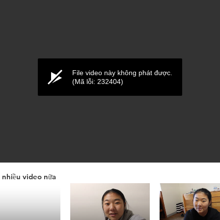
File video này không phát được.
(Mã lỗi: 232404)
nhiều video nữa
ume