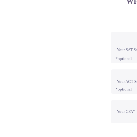
WH
Your SAT S
*optional
Your ACT S
*optional
Your GPA*