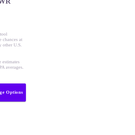
AWR
tool
e chances at
 other U.S.
e estimates
GPA averages.
ege Options