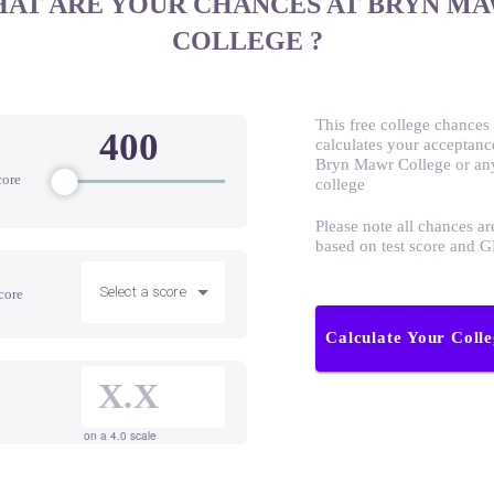
AT ARE YOUR CHANCES AT BRYN M
COLLEGE ?
This free college chances 
calculates your acceptanc
Bryn Mawr College or any
core
college
Please note all chances ar
based on test score and 
Select a score
core
Calculate Your Coll
on a 4.0 scale