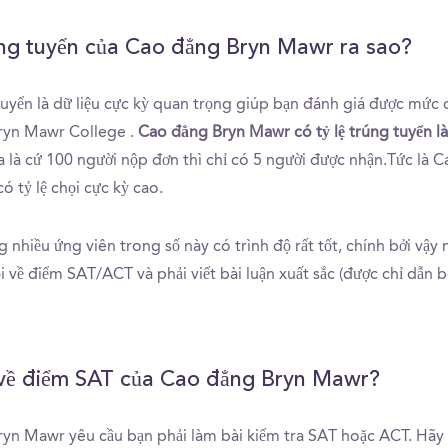
úng tuyển của Cao đẳng Bryn Mawr ra sao?
 tuyển là dữ liệu cực kỳ quan trọng giúp bạn đánh giá được mức
ryn Mawr College .
Cao đẳng Bryn Mawr có tỷ lệ trúng tuyển l
a là cứ 100 người nộp đơn thì chỉ có 5 người được nhận.Tức là 
 tỷ lệ chọi cực kỳ cao.
 nhiều ứng viên trong số này có trình độ rất tốt, chính bởi vậy
ội về điểm SAT/ACT và phải viết bài luận xuất sắc (được chỉ dẫn b
 về điểm SAT của Cao đẳng Bryn Mawr?
yn Mawr yêu cầu bạn phải làm bài kiểm tra SAT hoặc ACT. Hãy