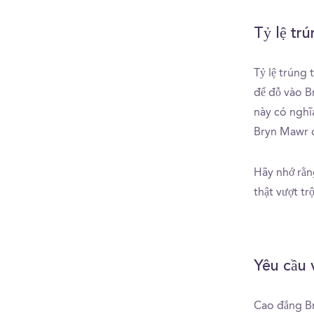
Tỷ lệ tr
Tỷ lệ trúng
để đỗ vào B
này có nghĩ
Bryn Mawr có
Hãy nhớ rằng
thật vượt tr
Yêu cầu
Cao đẳng Br