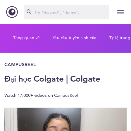
Tổng quan về
Yêu cầu tuyển sinh của
Tỷ lệ trúng
CAMPUSREEL
Đại học Colgate | Colgate
Watch 17,000+ videos on CampusReel