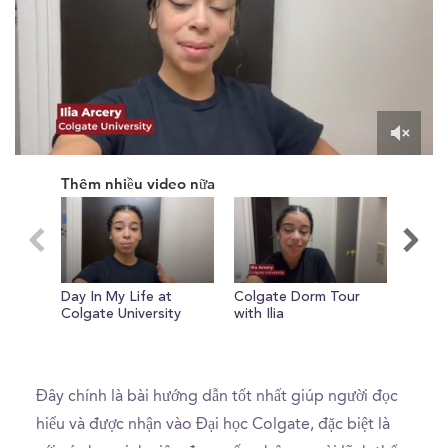
0
of
Thêm nhiều video nữa
59
seconds
Day In My Life at
Colgate Dorm Tour
Study
Colgate University
with Ilia
Colgat
the Li
Đây chính là bài hướng dẫn tốt nhất giúp người đọc
hiểu và được nhận vào Đại học Colgate, đặc biệt là