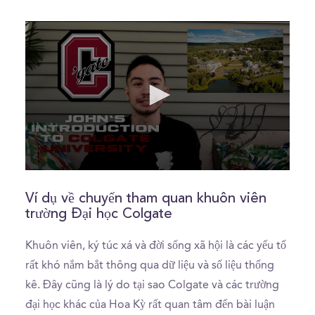
0
seconds
of
Ví dụ về chuyến tham quan khuôn viên
0
trường Đại học Colgate
seconds
Khuôn viên, ký túc xá và đời sống xã hội là các yếu tố
rất khó nắm bắt thông qua dữ liệu và số liệu thống
kê. Đây cũng là lý do tại sao Colgate và các trường
đại học khác của Hoa Kỳ rất quan tâm đến bài luận