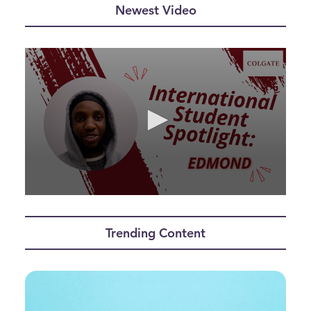
Newest Video
0
seconds
of
Trending Content
2
minutes,
35
seconds