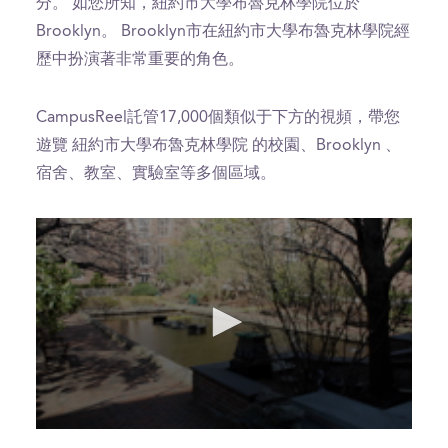
分。 如您所知，紐約市大學布魯克林學院位於
Brooklyn。 Brooklyn市在紐約市大學布魯克林學院經
歷中扮演著非常重要的角色。
CampusReel託管17,000個類似于下方的視頻，帶您
遊覽 紐約市大學布魯克林學院 的校園、Brooklyn 、
宿舍、教室、實驗室等多個區域。
0