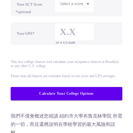
Select a score
Your ACT Score
*optional
Your GPA*
on a 4.0 scale
This free college chances tool calculates your acceptance chances at Brooklyn
or any other U.S. college
Please note all chances are estimates based on test score and GPA averages.
Calculate Your College Options
我們不僅會概述您就讀 紐約市大學布魯克林學院 所需
的一切，而且還將說明在學校學習的最大風險和誤
解。