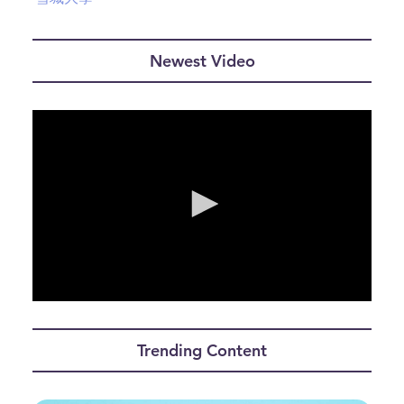
Newest Video
0
seconds
of
Trending Content
0
seconds