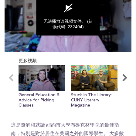
无法播放该视频文件。
(错
误代码: 232404)
0
seconds
更多视频
of
0
seconds
General Education &
Stuck In The Library:
Awes
Advice for Picking
CUNY Literary
Aroun
Classes
Magazine
這是瞭解和就讀 紐約市大學布魯克林學院的最佳指
南，特別是對於居住在美國之外的國際學生。 大多數