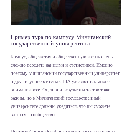
0
seconds
of
Пример тура по кампусу Мичиганский
0
государственный университета
seconds
Кампус, общежития и общественную жизнь очень
сложно передать данными и статистикой. Именно
поэтому Мичиганский государственный университет
и другие университеты США уделяют так много
внимания эссе. Оценки и результаты тестов тоже
важны, но в Мичиганский государственный
университете должны убедиться, что вы сможете
влиться в сообщество.
Поэтому CampusReel показывает вам все стороны