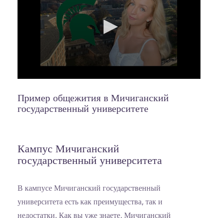
0
seconds
of
Пример общежития в Мичиганский
8
государственный университете
minutes,
50
seconds
Кампус Мичиганский
государственный университета
В кампусе Мичиганский государственный
университета есть как преимущества, так и
недостатки. Как вы уже знаете, Мичиганский