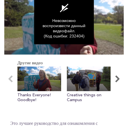
Невозможно
воспроизвести данный
видеофайл.
(Код ошибки: 232404)
0
seconds
Другие видео
of
0
seconds
Thanks Everyone!
Creative things on
Gym: (
Goodbye!
Campus
Это лучшее руководство для ознакомления с